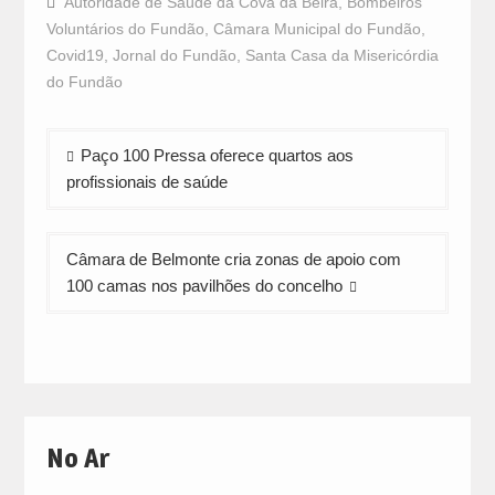
Autoridade de Saúde da Cova da Beira
,
Bombeiros
(Opens
(Opens
(Opens
in
in
in
Voluntários do Fundão
,
Câmara Municipal do Fundão
,
new
new
new
window)
window)
window)
Covid19
,
Jornal do Fundão
,
Santa Casa da Misericórdia
do Fundão
Navegação
Paço 100 Pressa oferece quartos aos
de
profissionais de saúde
artigos
Câmara de Belmonte cria zonas de apoio com
100 camas nos pavilhões do concelho
No Ar