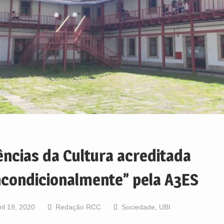
ências da Cultura acreditada
ncondicionalmente” pela A3ES
ril 19, 2020
Redação RCC
Sociedade
,
UBI