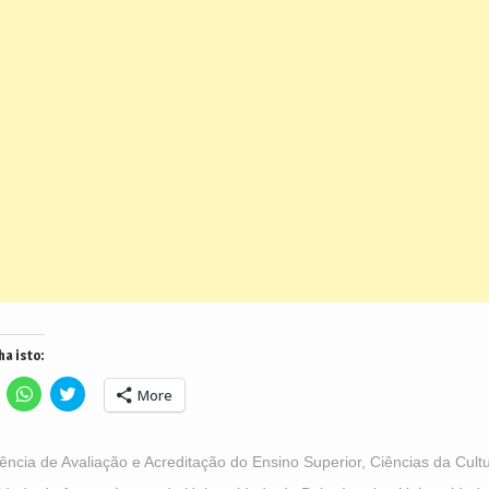
ha isto:
lick
Click
Click
More
o
to
to
hare
share
share
n
on
on
acebook
WhatsApp
Twitter
Opens
(Opens
(Opens
ência de Avaliação e Acreditação do Ensino Superior
,
Ciências da Cult
n
in
in