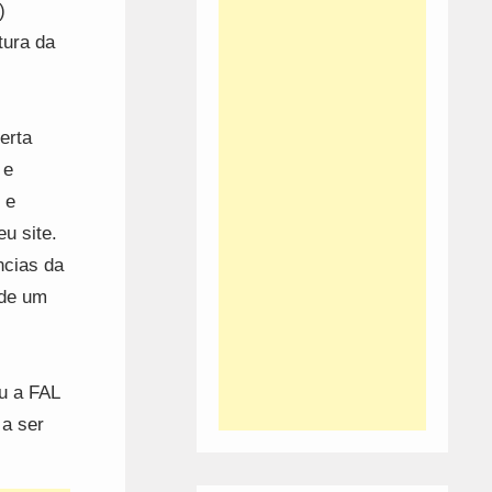
)
tura da
erta
 e
 e
u site.
ncias da
 de um
ou a FAL
 a ser