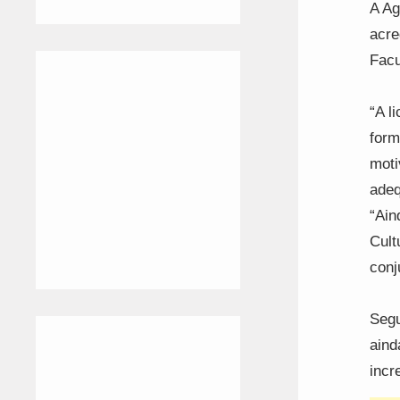
A Ag
acre
Facu
“A l
form
moti
adeq
“Ain
Cult
conj
Segu
aind
incr