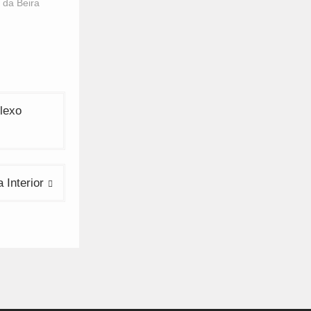
 da Beira
lexo
 Interior