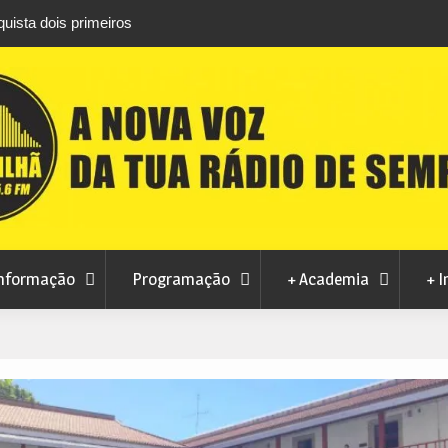
is primeiros
Atletas do Clube de Desportos de Combate 
conquistam três títulos europeus de Brazilian 
nformação
Programação
+ Academia
+ I