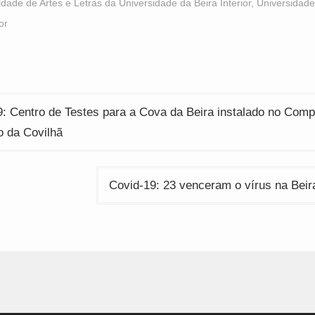
ew
new
new
dade de Artes e Letras da Universidade da Beira Interior
,
Universidade
indow)
window)
window)
or
ção
: Centro de Testes para a Cova da Beira instalado no Comp
o da Covilhã
Covid-19: 23 venceram o vírus na Beira