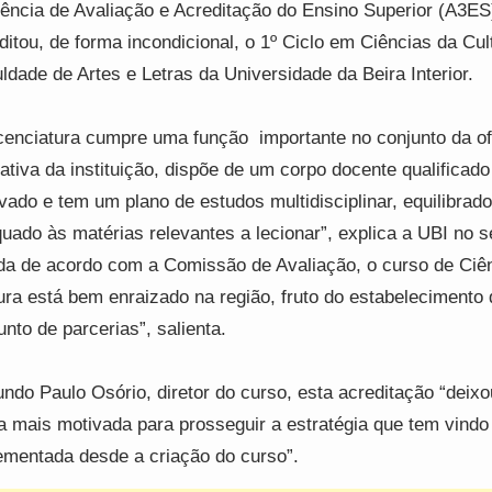
ência de Avaliação e Acreditação do Ensino Superior (A3ES
ditou, de forma incondicional, o 1º Ciclo em Ciências da Cul
ldade de Artes e Letras da Universidade da Beira Interior.
icenciatura cumpre uma função importante no conjunto da of
ativa da instituição, dispõe de um corpo docente qualificado
vado e tem um plano de estudos multidisciplinar, equilibrado
uado às matérias relevantes a lecionar”, explica a UBI no se
da de acordo com a Comissão de Avaliação, o curso de Ciê
ura está bem enraizado na região, fruto do estabelecimento
unto de parcerias”, salienta.
ndo Paulo Osório, diretor do curso, esta acreditação “deix
a mais motivada para prosseguir a estratégia que tem vindo
ementada desde a criação do curso”.