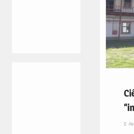
Ci
“i
Ab