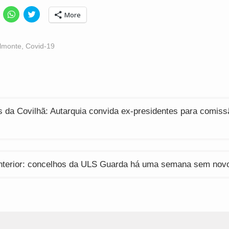
lick
Click
Click
More
o
to
to
hare
share
share
n
on
on
acebook
WhatsApp
Twitter
Opens
(Opens
(Opens
lmonte
,
Covid-19
n
in
in
ew
new
new
indow)
window)
window)
ção
 da Covilhã: Autarquia convida ex-presidentes para comiss
Interior: concelhos da ULS Guarda há uma semana sem nov