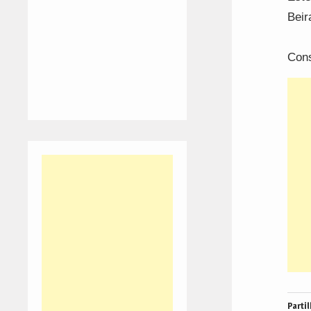
Beir
Cons
Partil