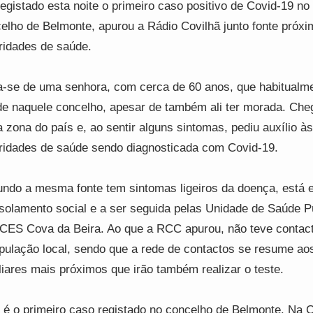
registado esta noite o primeiro caso positivo de Covid-19 no
elho de Belmonte, apurou a Rádio Covilhã junto fonte próx
ridades de saúde.
a-se de uma senhora, com cerca de 60 anos, que habitualm
de naquele concelho, apesar de também ali ter morada. Che
a zona do país e, ao sentir alguns sintomas, pediu auxílio às
ridades de saúde sendo diagnosticada com Covid-19.
ndo a mesma fonte tem sintomas ligeiros da doença, está 
solamento social e a ser seguida pelas Unidade de Saúde P
CES Cova da Beira. Ao que a RCC apurou, não teve contac
pulação local, sendo que a rede de contactos se resume ao
liares mais próximos que irão também realizar o teste.
 é o primeiro caso registado no concelho de Belmonte. Na 