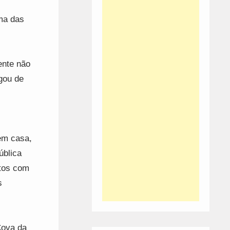
ima das
ente não
gou de
em casa,
ública
tos com
s
Cova da