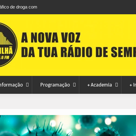
áfico de droga com
Unhais da Serra estreia Sound Sessions na p
fluvial este fim de semana
nformação
Programação
+ Academia
+ I