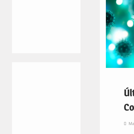
Úl
Co
Ma