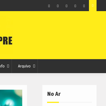
raia
Município de Belmonte alerta para tentativa de fraude
em nome da autarquia
Facebook
Instagram
Twitter
RSS
No
RCC
RCC
Ar
nfo
Arquivo
No Ar