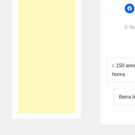
C
t
s
o
F
(
Be
i
n
w
Navega
150 anos
de
honra
artigos
Beira 