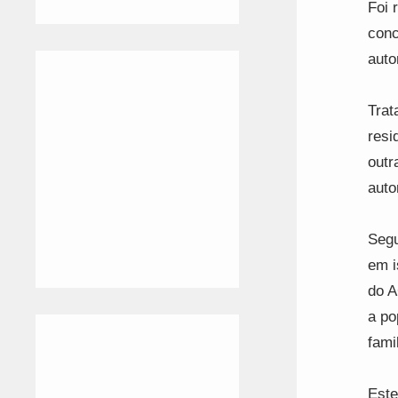
Foi 
conc
auto
Trat
resi
outr
auto
Segu
em i
do A
a po
fami
Este