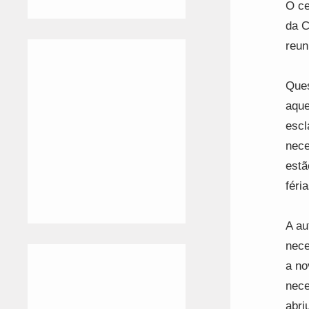
O ce
da C
reun
Ques
aque
escl
nece
estã
féri
A au
nece
a no
nece
abri