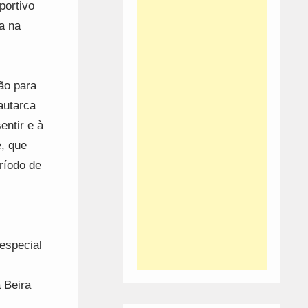
portivo
a na
ão para
autarca
entir e à
, que
ríodo de
 especial
 Beira