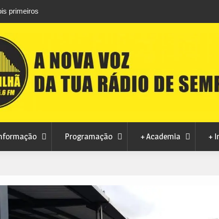
is primeiros
Atletas do Clube de Desportos de Combate 
conquistam três títulos europeus de Brazilian 
nformação
Programação
+ Academia
+ I