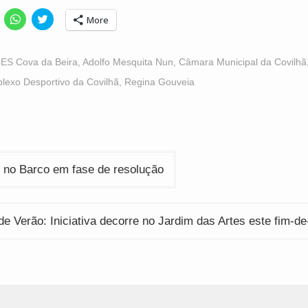
lick
Click
Click
More
o
to
to
hare
share
share
n
on
on
acebook
WhatsApp
Twitter
Opens
(Opens
(Opens
ES Cova da Beira
,
Adolfo Mesquita Nun
,
Câmara Municipal da Covilhã
n
in
in
ew
new
new
lexo Desportivo da Covilhã
,
Regina Gouveia
indow)
window)
window)
ção
o no Barco em fase de resolução
de Verão: Iniciativa decorre no Jardim das Artes este fim-