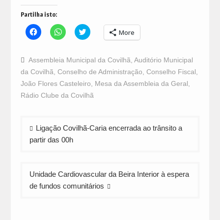
Partilha isto:
Click
Click
Click
More
to
to
to
share
share
share
on
on
on
Facebook
WhatsApp
Twitter
Assembleia Municipal da Covilhã
,
Auditório Municipal
(Opens
(Opens
(Opens
in
in
in
da Covilhã
,
Conselho de Administração
,
Conselho Fiscal
,
new
new
new
window)
window)
window)
João Flores Casteleiro
,
Mesa da Assembleia da Geral
,
Rádio Clube da Covilhã
Navegação
Ligação Covilhã-Caria encerrada ao trânsito a
de
partir das 00h
artigos
Unidade Cardiovascular da Beira Interior à espera
de fundos comunitários