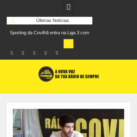
Últimas Notícias
Sporting da Covilhã entra na Liga 3 com
UBI Aeronautics Te
s
vitória por 2-0 frente ao UD Santarém
primeiros lugares
Facebook
Instagram
Twitter
RSS
No
Skip
RCC
RCC
Ar
to
content