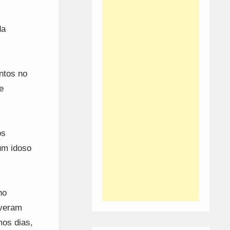
da
ntos no
e
os
um idoso
no
iveram
mos dias,