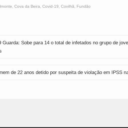
acebook
WhatsApp
Twitter
Opens
(Opens
(Opens
lmonte
,
Cova da Beira
,
Covid-19
,
Covilhã
,
Fundão
n
in
in
ew
new
new
indow)
window)
window)
ção
 Guarda: Sobe para 14 o total de infetados no grupo de jov
s
mem de 22 anos detido por suspeita de violação em IPSS n