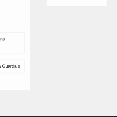
ens
a Guarda