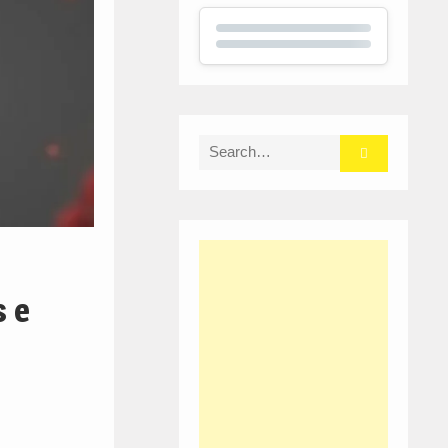
Search
for:
s e