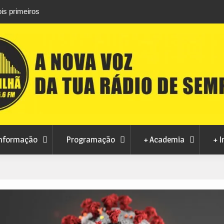
is primeiros
Atletas do Clube de Desportos de Combate 
conquistam três títulos europeus de Brazilian 
nformação
Programação
+ Academia
+ I