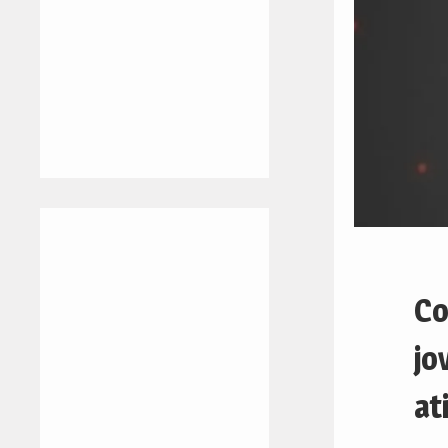
Co
jo
at