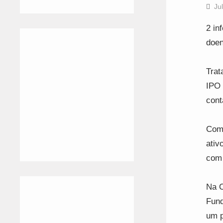
Ju
2 in
doen
Trat
IPO 
cont
Com 
ativ
com 
Na C
Fund
um p