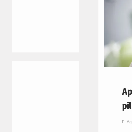
Ap
pi
Ag