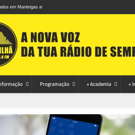
m Manteigas avança
Centum Cellas entra na fase decisiva das No
izações
Maravilhas de Portugal
nformação
Programação
+ Academia
+ I