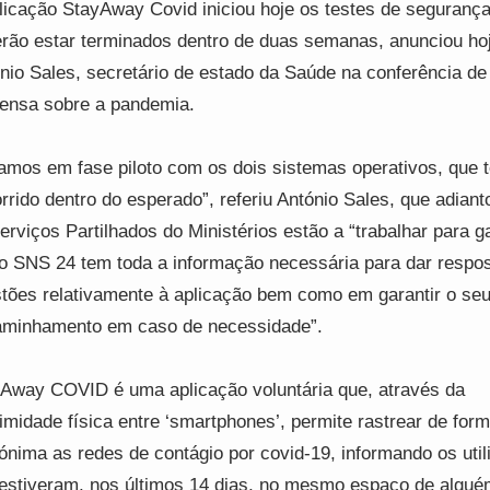
licação StayAway Covid iniciou hoje os testes de seguranç
rão estar terminados dentro de duas semanas, anunciou ho
nio Sales, secretário de estado da Saúde na conferência de
ensa sobre a pandemia.
amos em fase piloto com os dois sistemas operativos, que 
rrido dentro do esperado”, referiu António Sales, que adiant
erviços Partilhados do Ministérios estão a “trabalhar para ga
o SNS 24 tem toda a informação necessária para dar respos
tões relativamente à aplicação bem como em garantir o se
minhamento em caso de necessidade”.
Away COVID é uma aplicação voluntária que, através da
imidade física entre ‘smartphones’, permite rastrear de form
ónima as redes de contágio por covid-19, informando os util
estiveram, nos últimos 14 dias, no mesmo espaço de algué