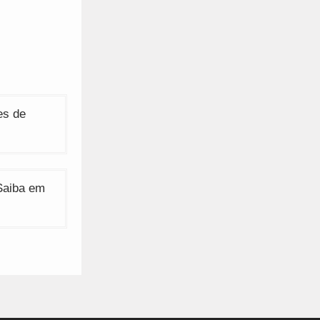
es de
 Saiba em