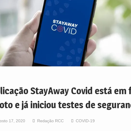
licação StayAway Covid está em 
loto e já iniciou testes de segura
osto 17, 2020
Redação RCC
COVID-19