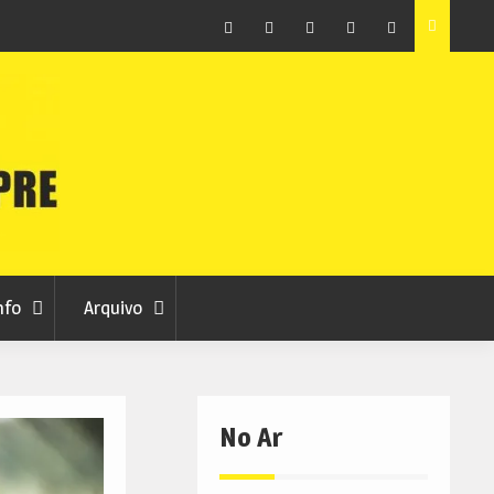
vas 7
Sporting da Covilhã entra na Liga 3 com vitória por 2-0
frente ao UD Santarém
Facebook
Instagram
Twitter
RSS
No
RCC
RCC
Ar
nfo
Arquivo
No Ar