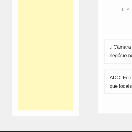
o
F
(
An
i
n
w
Navega
Câmara 
de
negócio no
artigos
ADC: Forn
que locais