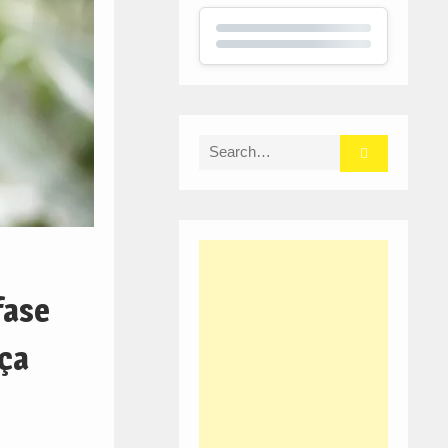
Search
for:
fase
nça