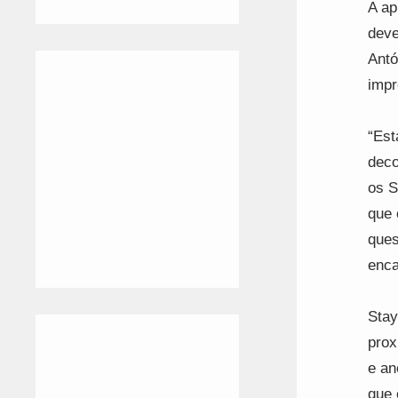
A ap
deve
Antó
impr
“Est
deco
os S
que 
ques
enca
Stay
prox
e an
que 