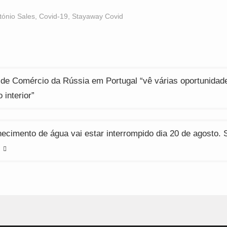
n
on
on
acebook
WhatsApp
Twitter
Opens
(Opens
(Opens
tónio Sales
,
Covid-19
,
Stayaway Covid
n
in
in
ew
new
new
indow)
window)
window)
ção
de Comércio da Rússia em Portugal “vê várias oportunidad
 interior”
ecimento de água vai estar interrompido dia 20 de agosto.