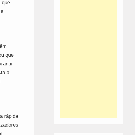
a que
je
têm
ou que
rantir
ta a
u
a rápida
izadores
m