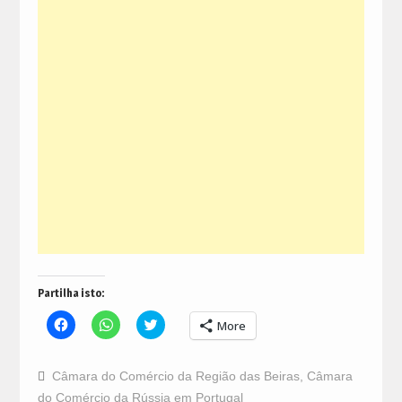
Partilha isto:
Click
Click
Click
More
to
to
to
share
share
share
on
on
on
Facebook
WhatsApp
Twitter
Câmara do Comércio da Região das Beiras
,
Câmara
(Opens
(Opens
(Opens
in
in
in
do Comércio da Rússia em Portugal