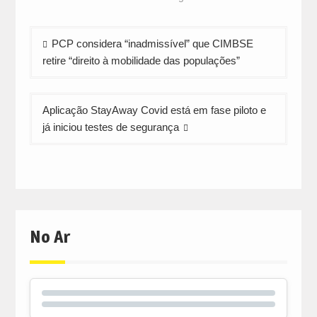
new
new
new
window)
window)
window)
Navegação
PCP considera “inadmissível” que CIMBSE
de
retire “direito à mobilidade das populações”
artigos
Aplicação StayAway Covid está em fase piloto e
já iniciou testes de segurança
No Ar