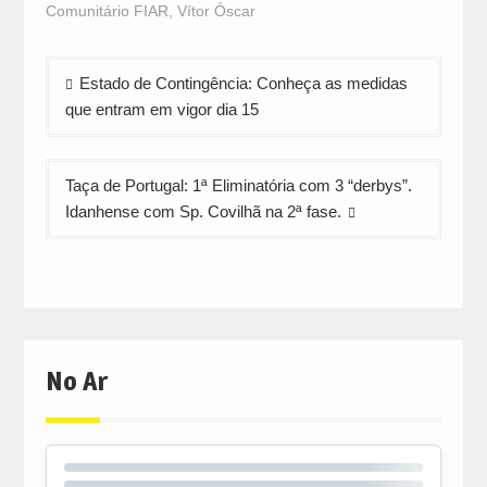
Comunitário FIAR
,
Vítor Óscar
Navegação
Estado de Contingência: Conheça as medidas
de
que entram em vigor dia 15
artigos
Taça de Portugal: 1ª Eliminatória com 3 “derbys”.
Idanhense com Sp. Covilhã na 2ª fase.
No Ar