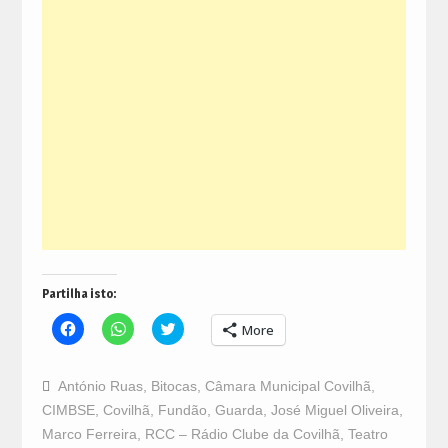
Partilha isto:
Click
Click
Click
More
to
to
to
share
share
share
on
on
on
Facebook
WhatsApp
Twitter
António Ruas
,
Bitocas
,
Câmara Municipal Covilhã
,
(Opens
(Opens
(Opens
in
in
in
CIMBSE
,
Covilhã
,
Fundão
,
Guarda
,
José Miguel Oliveira
,
new
new
new
window)
window)
window)
Marco Ferreira
,
RCC – Rádio Clube da Covilhã
,
Teatro