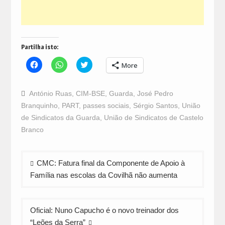
Partilha isto:
Click
Click
Click
More
to
to
to
share
share
share
on
on
on
Facebook
WhatsApp
Twitter
António Ruas
,
CIM-BSE
,
Guarda
,
José Pedro
(Opens
(Opens
(Opens
in
in
in
Branquinho
,
PART
,
passes sociais
,
Sérgio Santos
,
União
new
new
new
window)
window)
window)
de Sindicatos da Guarda
,
União de Sindicatos de Castelo
Branco
Navegação
CMC: Fatura final da Componente de Apoio à
de
Família nas escolas da Covilhã não aumenta
artigos
Oficial: Nuno Capucho é o novo treinador dos
“Leões da Serra”