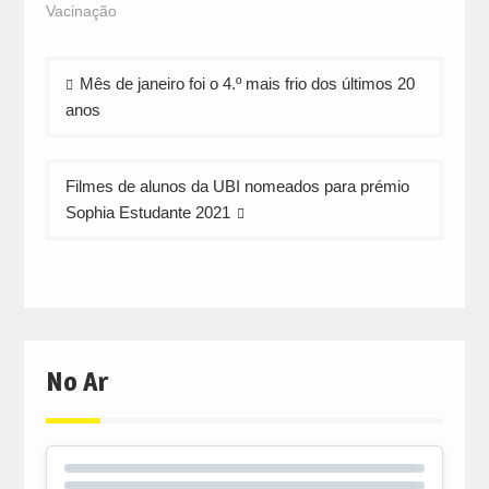
in
in
in
Vacinação
new
new
new
window)
window)
window)
Navegação
Mês de janeiro foi o 4.º mais frio dos últimos 20
de
anos
artigos
Filmes de alunos da UBI nomeados para prémio
Sophia Estudante 2021
No Ar