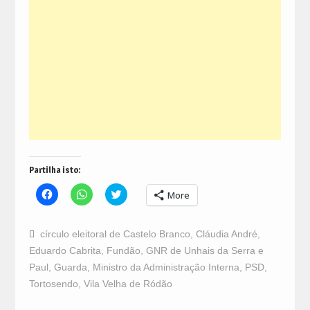
Partilha isto:
Click
Click
Click
More
to
to
to
share
share
share
on
on
on
Facebook
WhatsApp
Twitter
círculo eleitoral de Castelo Branco
,
Cláudia André
,
(Opens
(Opens
(Opens
in
in
in
Eduardo Cabrita
,
Fundão
,
GNR de Unhais da Serra e
new
new
new
window)
window)
window)
Paul
,
Guarda
,
Ministro da Administração Interna
,
PSD
,
Tortosendo
,
Vila Velha de Ródão