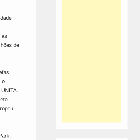
idade
 as
lhões de
efas
 o
s UNITA.
jeto
ropeu,
Park,