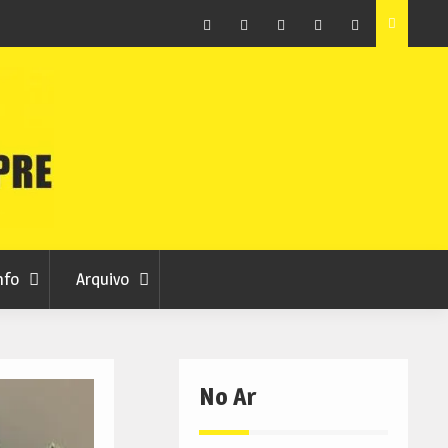
ção que
Covilhã avança com a desmaterialização do Arquivo
Municipal
Facebook
Instagram
Twitter
RSS
No
RCC
RCC
Ar
nfo
Arquivo
No Ar