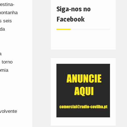
estina-
Siga-nos no
montanha
Facebook
s seis
 da
a
 torno
omia
volvente