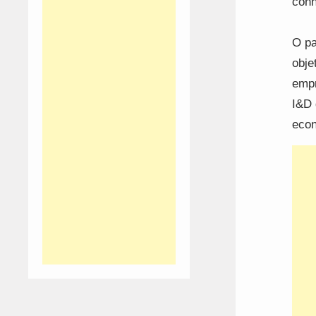
conh
O pa
obje
empr
I&D 
econ