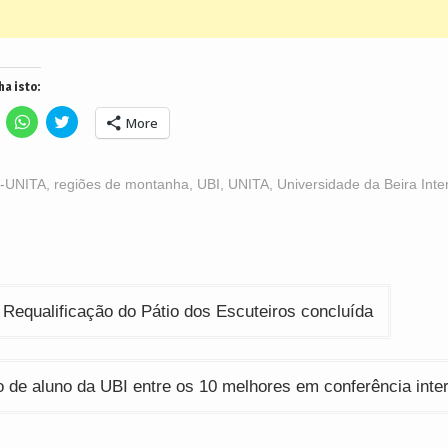
ha isto:
lick
Click
Click
More
o
to
to
hare
share
share
n
on
on
acebook
WhatsApp
Twitter
Opens
(Opens
(Opens
-UNITA
,
regiões de montanha
,
UBI
,
UNITA
,
Universidade da Beira Inter
n
in
in
ew
new
new
indow)
window)
window)
ção
 Requalificação do Pátio dos Escuteiros concluída
o de aluno da UBI entre os 10 melhores em conferência inte