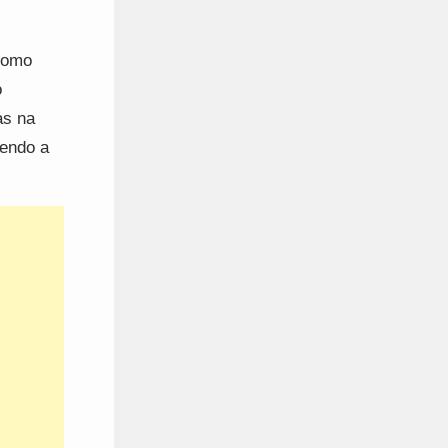
 como
o
as na
cendo a