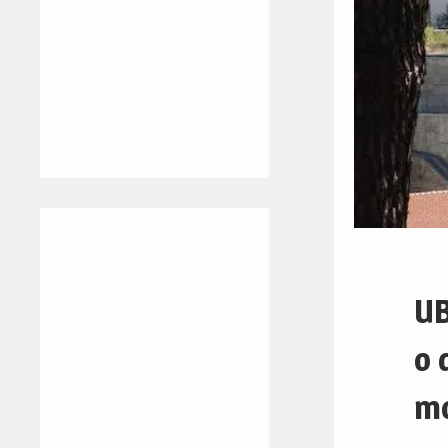
UB
o 
m