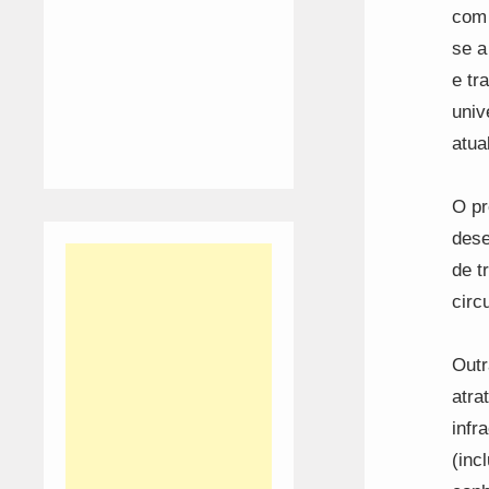
com 
se a
e tr
univ
atua
O pr
dese
de t
circu
Outr
atra
infr
(inc