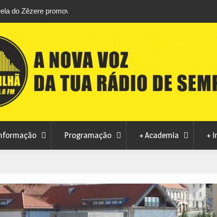
stival da
Feira Terras do Lince prepara futuro após edi
levou milhares de visitantes a Penamacor
nformação
Programação
+ Academia
+ I