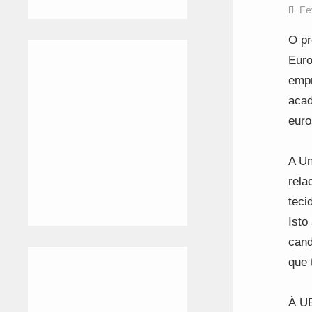
Fe
O pr
Euro
empr
acad
euro
A Un
rela
teci
Isto
cand
que 
À UB