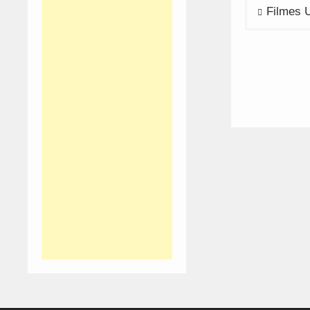
Navega
Filmes 
de
artigos