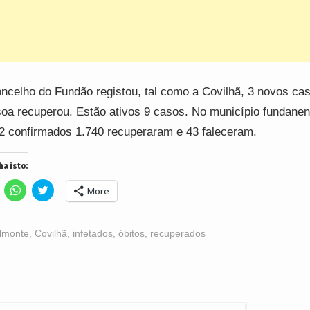
ncelho do Fundão registou, tal como a Covilhã, 3 novos ca
oa recuperou. Estão ativos 9 casos. No município fundane
2 confirmados 1.740 recuperaram e 43 faleceram.
ha isto:
lick
Click
Click
More
o
to
to
hare
share
share
n
on
on
acebook
WhatsApp
Twitter
Opens
(Opens
(Opens
lmonte
,
Covilhã
,
infetados
,
óbitos
,
recuperados
n
in
in
ew
new
new
indow)
window)
window)