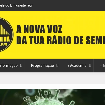
rtosendo a 14 de
Habitação a custos controlados em Manteig
para fase final sem risco de penalizações
nformação
Programação
+ Academia
+ I