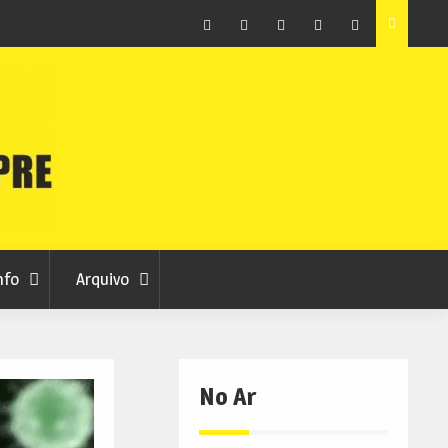
as avança
Centum Cellas entra na fase decisiva das Novas 7
Maravilhas de Portugal
Facebook
Instagram
Twitter
RSS
No
RCC
RCC
Ar
nfo
Arquivo
No Ar