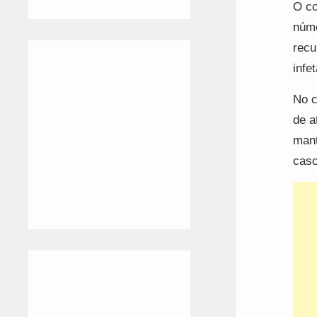
O co
núme
recu
infe
No c
de a
mant
caso