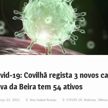
vid-19: Covilhã regista 3 novos c
va da Beira tem 54 ativos
rço 12, 2021
Ana Isabel Araújo
COVID-19
,
Noticias
,
Última