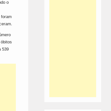
ndo o
 foram
eceram.
número
 óbitos
a 539