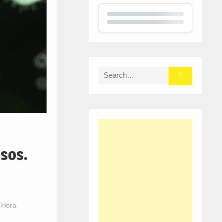
Search
for:
asos.
 Hora