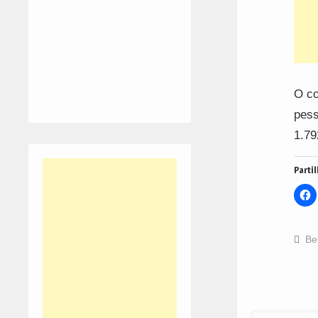
O co
pess
1.79
Partil
C
t
s
o
F
(
Be
i
n
w