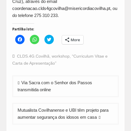
Cruz), através do email
coordenacao.clds4gcovilha@misericordiacovilha.pt
, ou
do telefone 275 310 233.
Partilha isto:
Click
Click
Click
More
to
to
to
share
share
share
on
on
on
Facebook
WhatsApp
Twitter
CLDS.4G.Covilhã
,
workshop
,
“Curriculum Vitae e
(Opens
(Opens
(Opens
in
in
in
Carta de Apresentação”
new
new
new
window)
window)
window)
Navegação
Via Sacra com o Senhor dos Passos
de
transmitida online
artigos
Mutualista Covilhanense e UBI têm projeto para
aumentar segurança dos idosos em casa