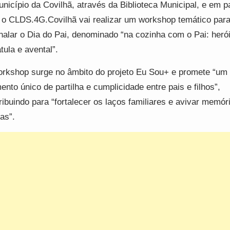
nicípio da Covilhã, através da Biblioteca Municipal, e em p
o CLDS.4G.Covilhã vai realizar um workshop temático par
nalar o Dia do Pai, denominado “na cozinha com o Pai: heró
tula e avental”.
rkshop surge no âmbito do projeto Eu Sou+ e promete “um
nto único de partilha e cumplicidade entre pais e filhos”,
ribuindo para “fortalecer os laços familiares e avivar memór
ras”.