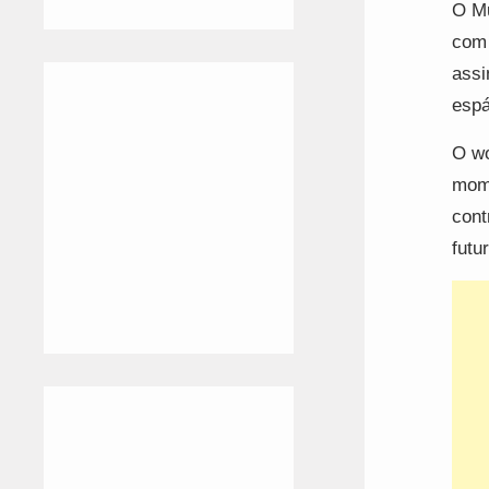
O Mu
com 
assi
espá
O wo
mome
cont
futu