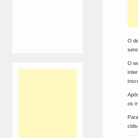
O de
send
O wo
inte
insc
Após
os i
Para
clds