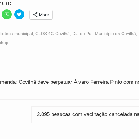
ha isto:
lick
Click
Click
More
o
to
to
hare
share
share
n
on
on
acebook
WhatsApp
Twitter
Opens
(Opens
(Opens
blioteca municipal
,
CLDS.4G.Covilhã
,
Dia do Pai
,
Município da Covilhã
,
n
in
in
ew
new
new
shop
indow)
window)
window)
ção
menda: Covilhã deve perpetuar Álvaro Ferreira Pinto com 
2.095 pessoas com vacinação cancelada na