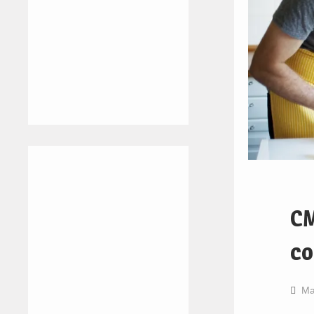
CM
co
Ma