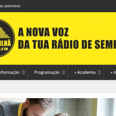
is primeiros
Atletas do Clube de Desportos de Combate 
conquistam três títulos europeus de Brazilian 
nformação
Programação
+ Academia
+ I