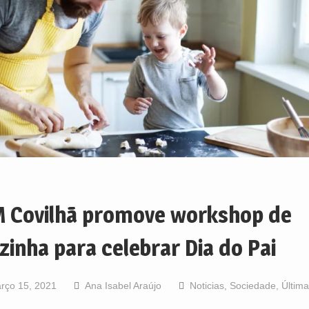
 Covilhã promove workshop de
zinha para celebrar Dia do Pai
rço 15, 2021
Ana Isabel Araújo
Noticias
,
Sociedade
,
Últim