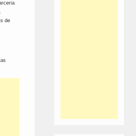
arceria
a
is de
ias