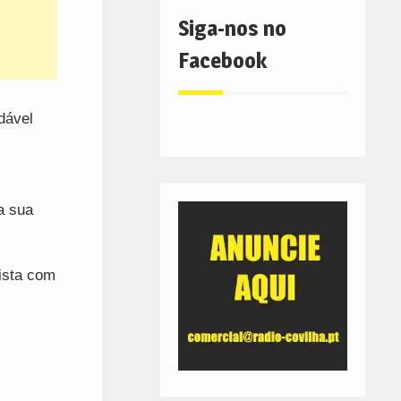
Siga-nos no
Facebook
dável
a sua
lista com