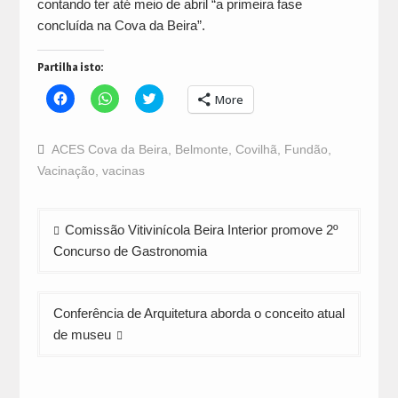
contando ter até meio de abril “a primeira fase
concluída na Cova da Beira”.
Partilha isto:
Click
Click
Click
More
to
to
to
share
share
share
on
on
on
Facebook
WhatsApp
Twitter
ACES Cova da Beira
,
Belmonte
,
Covilhã
,
Fundão
,
(Opens
(Opens
(Opens
in
in
in
Vacinação
,
vacinas
new
new
new
window)
window)
window)
Navegação
Comissão Vitivinícola Beira Interior promove 2º
de
Concurso de Gastronomia
artigos
Conferência de Arquitetura aborda o conceito atual
de museu