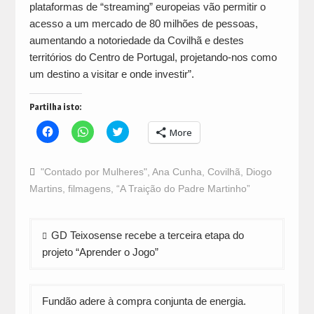
plataformas de “streaming” europeias vão permitir o
acesso a um mercado de 80 milhões de pessoas,
aumentando a notoriedade da Covilhã e destes
territórios do Centro de Portugal, projetando-nos como
um destino a visitar e onde investir”.
Partilha isto:
Click
Click
Click
More
to
to
to
share
share
share
on
on
on
Facebook
WhatsApp
Twitter
"Contado por Mulheres"
,
Ana Cunha
,
Covilhã
,
Diogo
(Opens
(Opens
(Opens
in
in
in
Martins
,
filmagens
,
“A Traição do Padre Martinho”
new
new
new
window)
window)
window)
Navegação
GD Teixosense recebe a terceira etapa do
de
projeto “Aprender o Jogo”
artigos
Fundão adere à compra conjunta de energia.