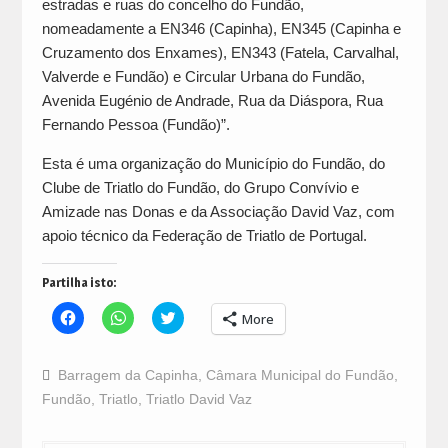
estradas e ruas do concelho do Fundão,
nomeadamente a EN346 (Capinha), EN345 (Capinha e
Cruzamento dos Enxames), EN343 (Fatela, Carvalhal,
Valverde e Fundão) e Circular Urbana do Fundão,
Avenida Eugénio de Andrade, Rua da Diáspora, Rua
Fernando Pessoa (Fundão)”.
Esta é uma organização do Município do Fundão, do
Clube de Triatlo do Fundão, do Grupo Convívio e
Amizade nas Donas e da Associação David Vaz, com
apoio técnico da Federação de Triatlo de Portugal.
Partilha isto:
Click
Click
Click
More
to
to
to
share
share
share
on
on
on
Facebook
WhatsApp
Twitter
Barragem da Capinha
,
Câmara Municipal do Fundão
,
(Opens
(Opens
(Opens
in
in
in
Fundão
,
Triatlo
,
Triatlo David Vaz
new
new
new
window)
window)
window)