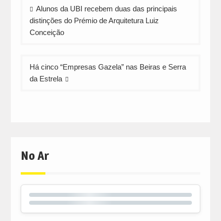
Navegação
Alunos da UBI recebem duas das principais
de
distinções do Prémio de Arquitetura Luiz
artigos
Conceição
Há cinco “Empresas Gazela” nas Beiras e Serra
da Estrela
No Ar