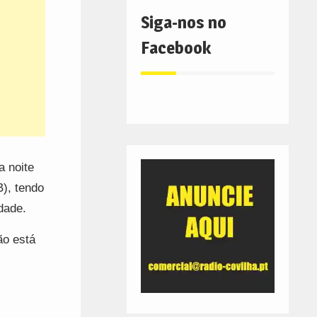
Siga-nos no
Facebook
a noite
), tendo
dade.
ão está