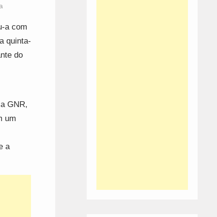
a
u-a com
 quinta-
ante do
ela GNR,
em um
e a