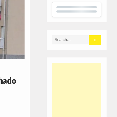
Search
for:
chado