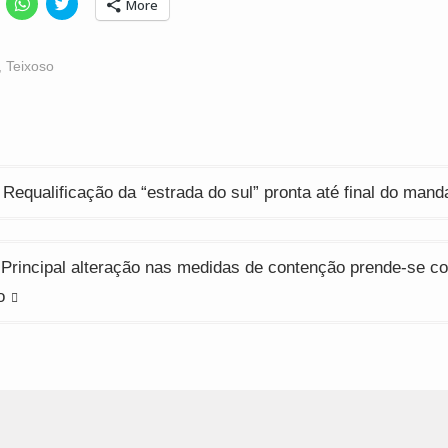
lick
Click
Click
More
o
to
to
hare
share
share
n
on
on
acebook
WhatsApp
Twitter
Opens
(Opens
(Opens
,
Teixoso
n
in
in
ew
new
new
indow)
window)
window)
ção
 Requalificação da “estrada do sul” pronta até final do mand
 Principal alteração nas medidas de contenção prende-se c
o