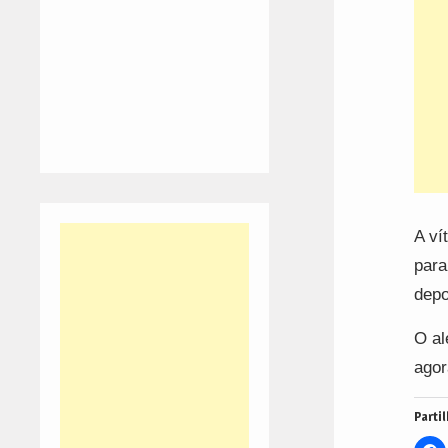
A ví
para
depo
O al
agor
Partil