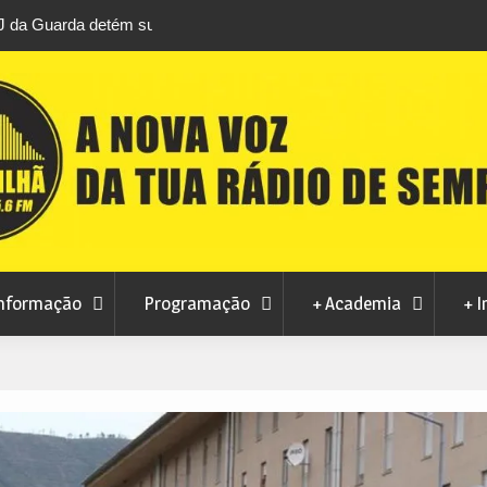
áfico de droga com
Unhais da Serra estreia Sound Sessions na p
fluvial este fim de semana
nformação
Programação
+ Academia
+ I