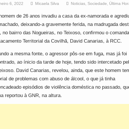
neiro 6, 2022
Micaela Silva
Noticias
,
Sociedade
,
Última Hor
omem de 26 anos invadiu a casa da ex-namorada e agredi
achado, deixando-a gravemente ferida, na madrugada desta
a, no bairro das Nogueiras, no Teixoso, confirmou o comand
acamento Territorial da Covilhã, David Canarias, à RCC.
ndo a mesma fonte, o agressor pôs-se em fuga, mas já foi
ntrado, ao ínicio da tarde de hoje, tendo sido intercetado p
eixoso. David Canarias, revelou, ainda, que este homem t
orial de problemas com abuso de álcool, o que já tinha
ncadeado episódios de violência doméstica no passado, qu
ma reportou à GNR, na altura.