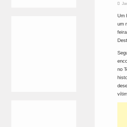
Ja
Um h
um m
feir
Dest
Segu
enco
no T
hist
dese
víti