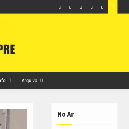
raia
Município de Belmonte alerta para tentativa de fraude
em nome da autarquia
Facebook
Instagram
Twitter
RSS
No
RCC
RCC
Ar
nfo
Arquivo
No Ar