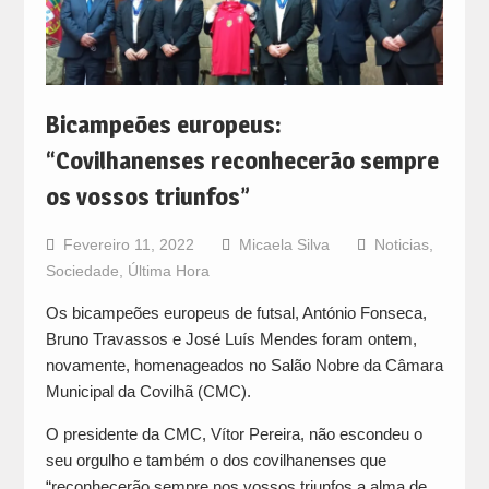
Bicampeões europeus:
“Covilhanenses reconhecerão sempre
os vossos triunfos”
Fevereiro 11, 2022
Micaela Silva
Noticias
,
Sociedade
,
Última Hora
Os bicampeões europeus de futsal, António Fonseca,
Bruno Travassos e José Luís Mendes foram ontem,
novamente, homenageados no Salão Nobre da Câmara
Municipal da Covilhã (CMC).
O presidente da CMC, Vítor Pereira, não escondeu o
seu orgulho e também o dos covilhanenses que
“reconhecerão sempre nos vossos triunfos a alma de