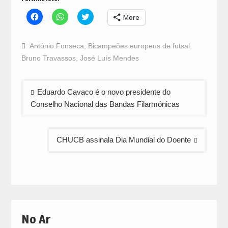
Click
Click
Click
More
to
to
to
share
share
share
on
on
on
Facebook
WhatsApp
Twitter
António Fonseca
,
Bicampeões europeus de futsal
,
(Opens
(Opens
(Opens
in
in
in
Bruno Travassos
,
José Luís Mendes
new
new
new
window)
window)
window)
Navegação
Eduardo Cavaco é o novo presidente do
de
Conselho Nacional das Bandas Filarmónicas
artigos
CHUCB assinala Dia Mundial do Doente
No Ar