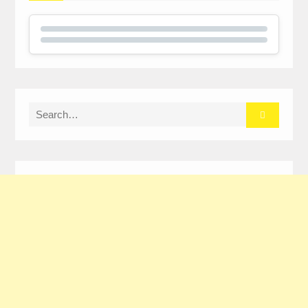
Search
for: