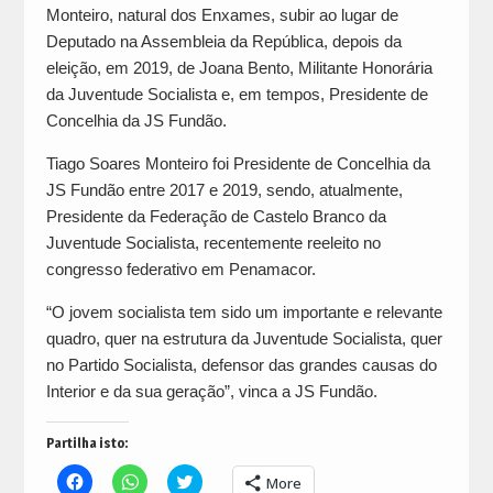
Monteiro, natural dos Enxames, subir ao lugar de
Deputado na Assembleia da República, depois da
eleição, em 2019, de Joana Bento, Militante Honorária
da Juventude Socialista e, em tempos, Presidente de
Concelhia da JS Fundão.
Tiago Soares Monteiro foi Presidente de Concelhia da
JS Fundão entre 2017 e 2019, sendo, atualmente,
Presidente da Federação de Castelo Branco da
Juventude Socialista, recentemente reeleito no
congresso federativo em Penamacor.
“O jovem socialista tem sido um importante e relevante
quadro, quer na estrutura da Juventude Socialista, quer
no Partido Socialista, defensor das grandes causas do
Interior e da sua geração”, vinca a JS Fundão.
Partilha isto:
Click
Click
Click
More
to
to
to