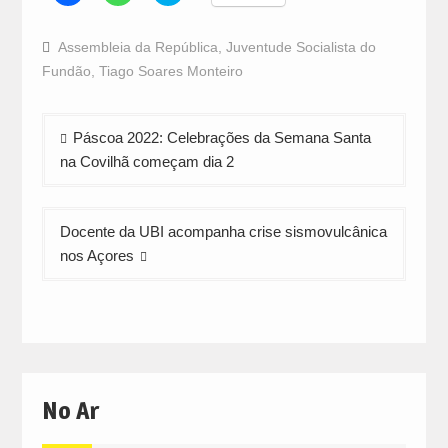
share
share
share
on
on
on
Facebook
WhatsApp
Twitter
Assembleia da República
,
Juventude Socialista do
(Opens
(Opens
(Opens
in
in
in
Fundão
,
Tiago Soares Monteiro
new
new
new
window)
window)
window)
Navegação
Páscoa 2022: Celebrações da Semana Santa
de
na Covilhã começam dia 2
artigos
Docente da UBI acompanha crise sismovulcânica
nos Açores
No Ar