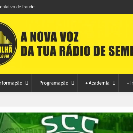
Cinema ao ar livre anima noites de agosto na Piscina
CMC rejei
do Teixoso
contrato 
nformação
Programação
+ Academia
+ I