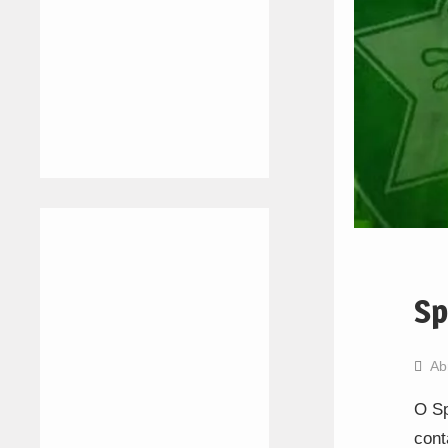
Sp
Ab
O Sp
cont