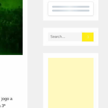
Search
for:
 jogo a
 3ª