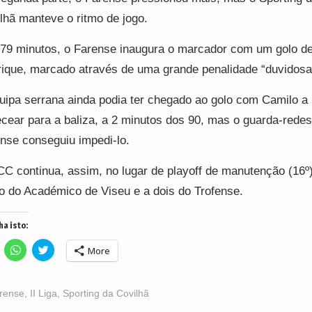
lhã manteve o ritmo de jogo.
79 minutos, o Farense inaugura o marcador com um golo d
ique, marcado através de uma grande penalidade “duvidosa
uipa serrana ainda podia ter chegado ao golo com Camilo a
cear para a baliza, a 2 minutos dos 90, mas o guarda-redes
nse conseguiu impedi-lo.
C continua, assim, no lugar de playoff de manutenção (16º
o do Académico de Viseu e a dois do Trofense.
ha isto:
lick
Click
Click
More
o
to
to
hare
share
share
n
on
on
acebook
WhatsApp
Twitter
Opens
(Opens
(Opens
rense
,
II Liga
,
Sporting da Covilhã
n
in
in
ew
new
new