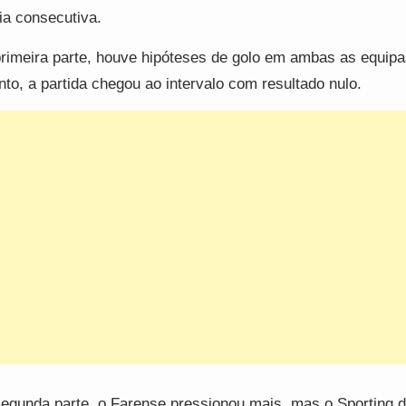
ria consecutiva.
rimeira parte, houve hipóteses de golo em ambas as equipa
nto, a partida chegou ao intervalo com resultado nulo.
egunda parte, o Farense pressionou mais, mas o Sporting 