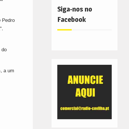
Siga-nos no
Facebook
e Pedro
”.
 do
), a um