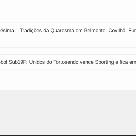
indow)
window)
window)
ção
ésima – Tradições da Quaresma em Belmonte, Covilhã, Fu
bol Sub19F: Unidos do Tortosendo vence Sporting e fica em