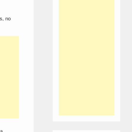
s, no
da