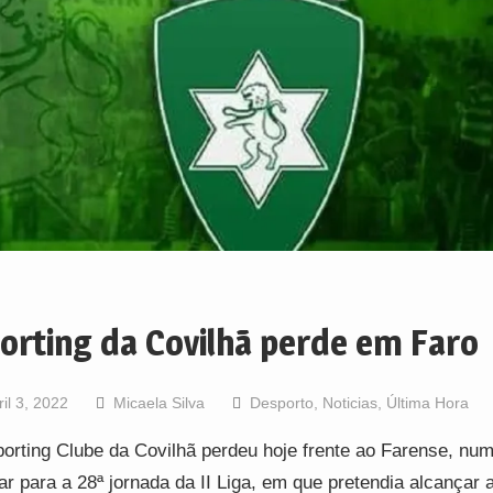
orting da Covilhã perde em Faro
ril 3, 2022
Micaela Silva
Desporto
,
Noticias
,
Última Hora
orting Clube da Covilhã perdeu hoje frente ao Farense, num
ar para a 28ª jornada da II Liga, em que pretendia alcançar a