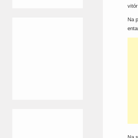
vitó
Na p
enta
Na s