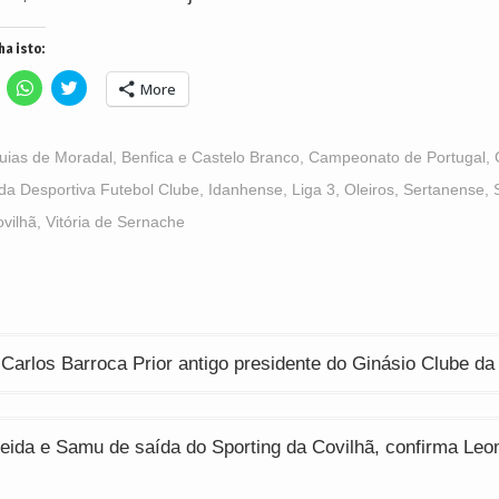
ha isto:
lick
Click
Click
More
o
to
to
hare
share
share
n
on
on
acebook
WhatsApp
Twitter
Opens
(Opens
(Opens
uias de Moradal
,
Benfica e Castelo Branco
,
Campeonato de Portugal
,
n
in
in
ew
new
new
da Desportiva Futebol Clube
,
Idanhense
,
Liga 3
,
Oleiros
,
Sertanense
,
indow)
window)
window)
vilhã
,
Vitória de Sernache
ção
Carlos Barroca Prior antigo presidente do Ginásio Clube da
eida e Samu de saída do Sporting da Covilhã, confirma Leo