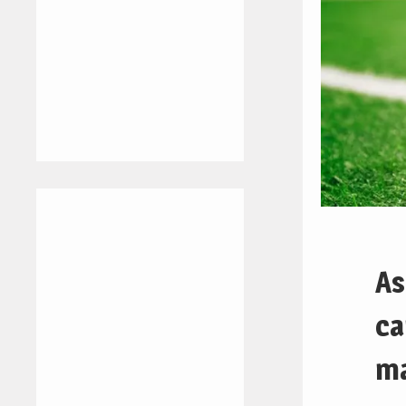
As
ca
ma