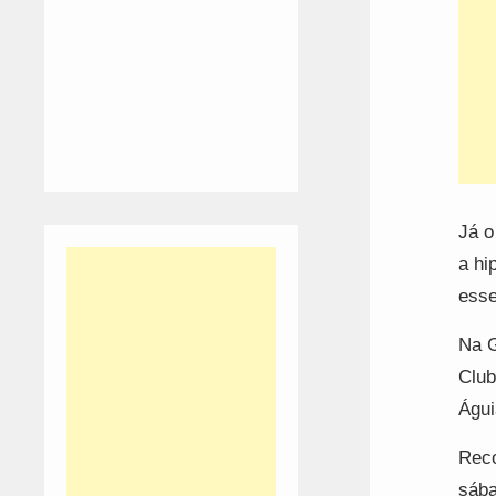
Já o
a hi
esse
Na G
Club
Águi
Reco
sába