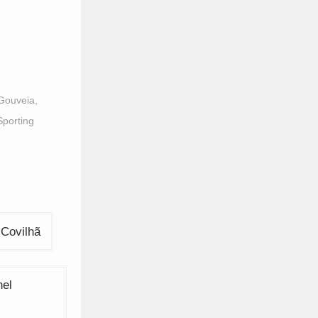
Gouveia
,
Sporting
 Covilhã
nel