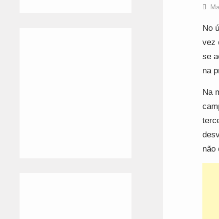
Ma
No ú
vez 
se a
na p
Na m
camp
terc
desv
não 