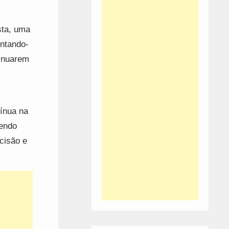
sta, uma
ntando-
tinuarem
tínua na
tendo
cisão e