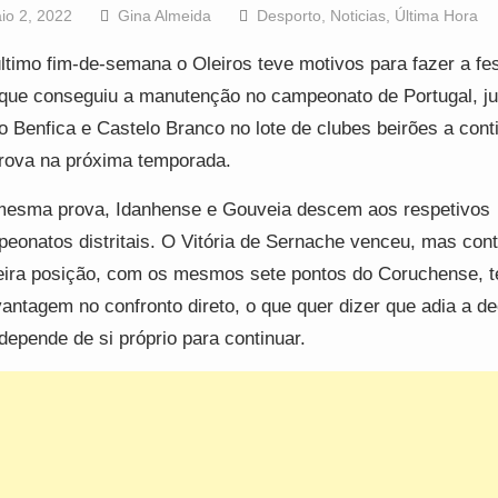
io 2, 2022
Gina Almeida
Desporto
,
Noticias
,
Última Hora
ltimo fim-de-semana o Oleiros teve motivos para fazer a fe
que conseguiu a manutenção no campeonato de Portugal, ju
o Benfica e Castelo Branco no lote de clubes beirões a con
rova na próxima temporada.
esma prova, Idanhense e Gouveia descem aos respetivos
eonatos distritais. O Vitória de Sernache venceu, mas con
eira posição, com os mesmos sete pontos do Coruchense, 
antagem no confronto direto, o que quer dizer que adia a de
depende de si próprio para continuar.