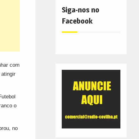
Siga-nos no
Facebook
onhar com
atingir
Futebol
Branco o
brou, no