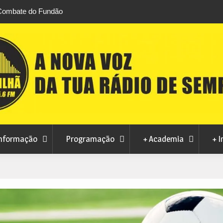
 Combate do Fundão
Transferência de competências na Educação
 Brazilian Jiu-Jitsu
défice de 2,1 milhões de euros na Covilhã
nformação
Programação
+ Academia
+ I