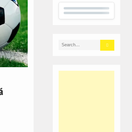
Search
for:
á