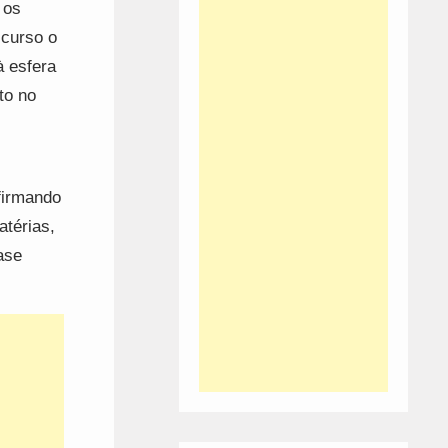
 os
 curso o
à esfera
to no
firmando
atérias,
ase