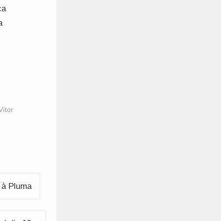
ca
a
Vítor
 à Pluma