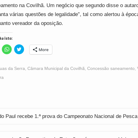
amento na Covilhã. Um negócio que segundo disse o autar
anta várias questões de legalidade”, tal como alertou à époc
anto vereador da oposição.
ha isto:
lick
Click
Click
More
o
to
to
hare
share
share
n
on
on
acebook
WhatsApp
Twitter
Opens
(Opens
(Opens
uas da Serra
,
Câmara Municipal da Covilhã
,
Concessão saneamento
,
n
in
in
ew
new
new
ra
indow)
window)
window)
ção
 do Paul recebe 1.ª prova do Campeonato Nacional de Pesca