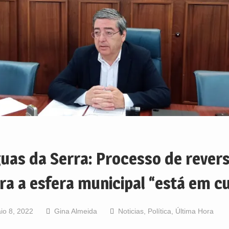
uas da Serra: Processo de rever
ra a esfera municipal “está em c
io 8, 2022
Gina Almeida
Noticias
,
Política
,
Última Hora