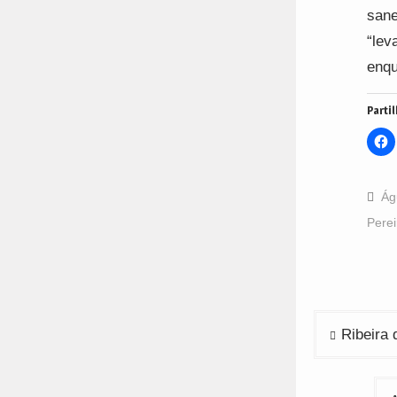
sane
“lev
enqu
Partil
C
t
s
o
F
(
Ág
i
n
Perei
w
Navega
Ribeira
de