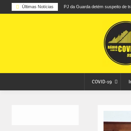
Últimas Notícias
PJ da Guarda detém suspeito de tr
27,5 quilos de canábis
Skip
Unhais da Serra estreia Sound Ses
to
fluvial este fim de semana
content
Município de Belmonte alerta para t
em nome da autarquia
Cinema ao ar livre anima noites de
do Teixoso
COVID-19
I