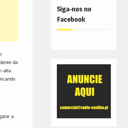
Siga-nos no
Facebook
o
dente da
 alta
incando
gatar a