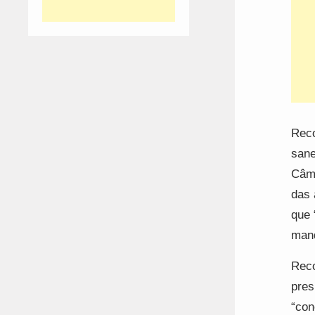
Reco
sane
Câma
das 
que 
mand
Reco
pres
“con