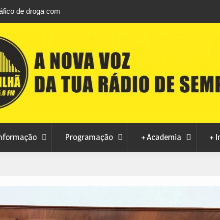
áfico de droga com
sions na praia
entativa de fraude
 agosto na Piscina
nformação
Programação
+ Academia
+ I