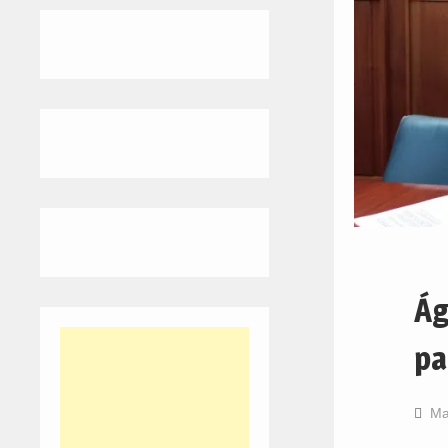
Ág
pa
Ma