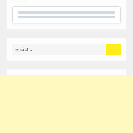
Search
for: