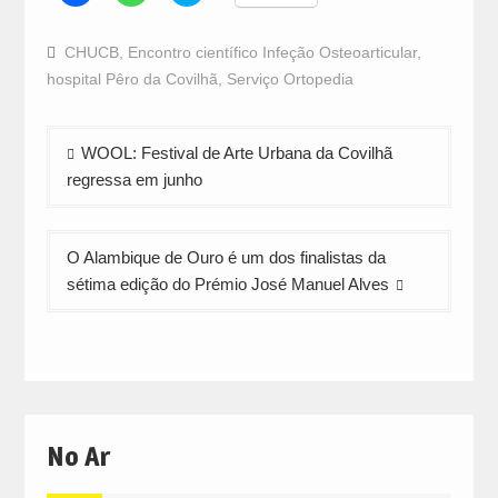
share
share
share
on
on
on
Facebook
WhatsApp
Twitter
CHUCB
,
Encontro científico Infeção Osteoarticular
,
(Opens
(Opens
(Opens
in
in
in
hospital Pêro da Covilhã
,
Serviço Ortopedia
new
new
new
window)
window)
window)
Navegação
WOOL: Festival de Arte Urbana da Covilhã
de
regressa em junho
artigos
O Alambique de Ouro é um dos finalistas da
sétima edição do Prémio José Manuel Alves
No Ar