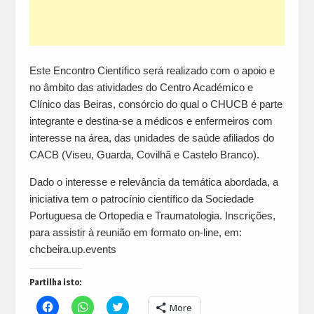
Este Encontro Científico será realizado com o apoio e
no âmbito das atividades do Centro Académico e
Clínico das Beiras, consórcio do qual o CHUCB é parte
integrante e destina-se a médicos e enfermeiros com
interesse na área, das unidades de saúde afiliados do
CACB (Viseu, Guarda, Covilhã e Castelo Branco).
Dado o interesse e relevância da temática abordada, a
iniciativa tem o patrocínio científico da Sociedade
Portuguesa de Ortopedia e Traumatologia. Inscrições,
para assistir à reunião em formato on-line, em:
chcbeira.up.events
Partilha isto:
Click
Click
Click
More
to
to
to