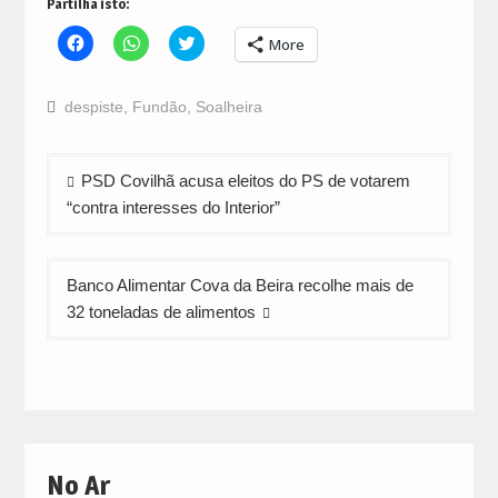
Partilha isto:
Click
Click
Click
More
to
to
to
share
share
share
on
on
on
Facebook
WhatsApp
Twitter
despiste
,
Fundão
,
Soalheira
(Opens
(Opens
(Opens
in
in
in
new
new
new
window)
window)
window)
Navegação
PSD Covilhã acusa eleitos do PS de votarem
de
“contra interesses do Interior”
artigos
Banco Alimentar Cova da Beira recolhe mais de
32 toneladas de alimentos
No Ar