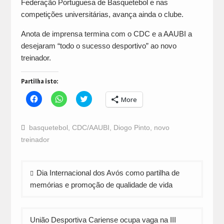
Federação Portuguesa de Basquetebol e nas
competições universitárias, avança ainda o clube.
Anota de imprensa termina com o CDC e a AAUBI a
desejaram “todo o sucesso desportivo” ao novo
treinador.
Partilha isto:
Click
Click
Click
More
to
to
to
share
share
share
on
on
on
Facebook
WhatsApp
Twitter
basquetebol
,
CDC/AAUBI
,
Diogo Pinto
,
novo
(Opens
(Opens
(Opens
in
in
in
treinador
new
new
new
window)
window)
window)
Navegação
Dia Internacional dos Avós como partilha de
de
memórias e promoção de qualidade de vida
artigos
União Desportiva Cariense ocupa vaga na III