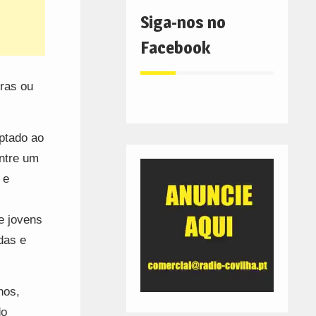
Siga-nos no
Facebook
iras ou
ptado ao
entre um
 e
e jovens
das e
nos,
do