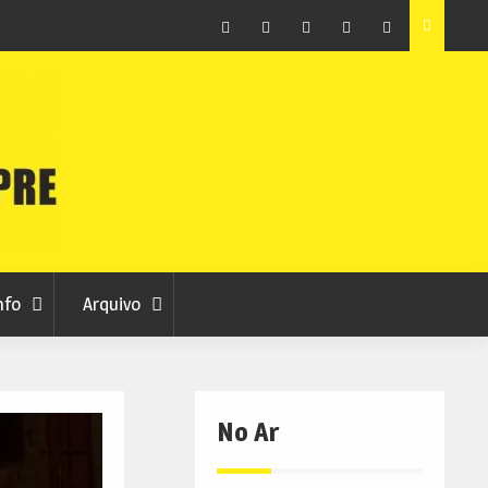
Facebook
Instagram
Twitter
RSS
No
RCC
RCC
Ar
nfo
Arquivo
No Ar