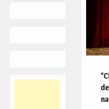
“C
de
na