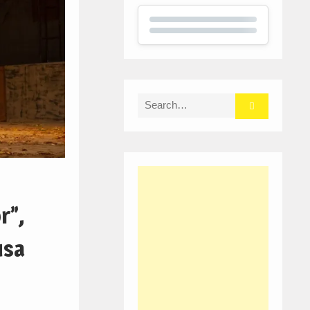
Search
for:
r”,
usa