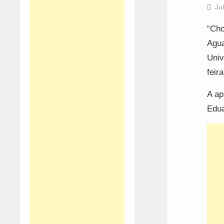
Ju
“Cho
Agua
Univ
feir
A ap
Edua