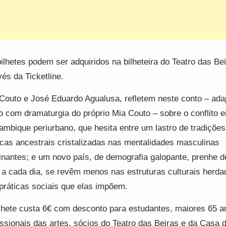
ilhetes podem ser adquiridos na bilheteira do Teatro das Be
vés da Ticketline.
Couto e José Eduardo Agualusa, refletem neste conto – ada
o com dramaturgia do próprio Mia Couto – sobre o conflito 
mbique periurbano, que hesita entre um lastro de tradições
icas ancestrais cristalizadas nas mentalidades masculinas
nantes; e um novo país, de demografia galopante, prenhe d
 a cada dia, se revêm menos nas estruturas culturais herda
práticas sociais que elas impõem.
lhete custa 6€ com desconto para estudantes, maiores 65 a
issionais das artes, sócios do Teatro das Beiras e da Casa 