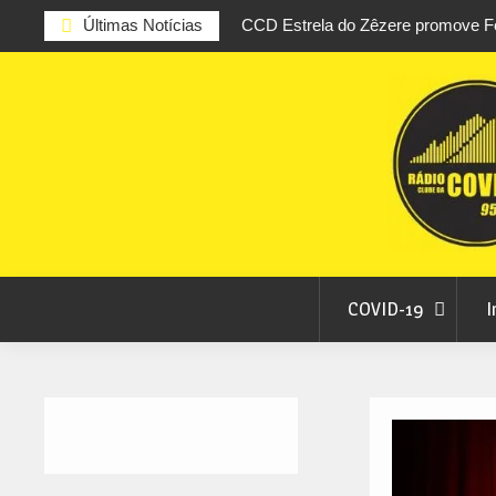
Últimas Notícias
CCD Estrela do Zêzere promove Fe
Juventude entre 9 e 15 de agosto
Skip
Feira Terras do Lince prepara futu
to
levou milhares de visitantes a Pe
content
Covilhã avança com a desmaterial
Municipal
Ferro recebe XXVI Festival de Folc
COVID-19
I