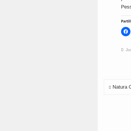
Pes
Partil
C
t
s
o
F
(
Jo
i
n
w
Navega
Natura 
de
artigos