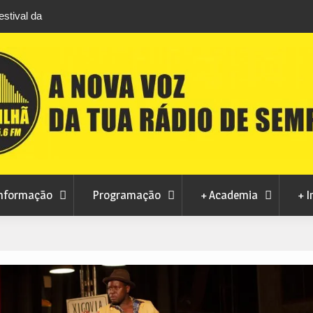
stival da
ro após edição que
namacor
ização do Arquivo
lore este sábado
nformação
Programação
+ Academia
+ I