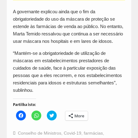
A governante explicou ainda que o fim da
obrigatoriedade do uso da máscara de proteção se
estende às farmácias de venda ao público. No entanto,
Marta Temido ressalvou que continua a ser necessário
usar máscara nos hospitais e em lares de idosos.
“Mantém-se a obrigatoriedade de utilização de
máscaras em estabelecimentos prestadores de
cuidados de saúde, face à particular exposição das
pessoas que a eles recorrem, e nos estabelecimentos
residenciais para idosos e estruturas semelhantes”,
sublinhou.
Partilha isto:
Click
Click
Click
More
to
to
to
share
share
share
on
on
on
Facebook
WhatsApp
Twitter
Conselho de Ministros
,
Covid-19
,
farmácias
,
(Opens
(Opens
(Opens