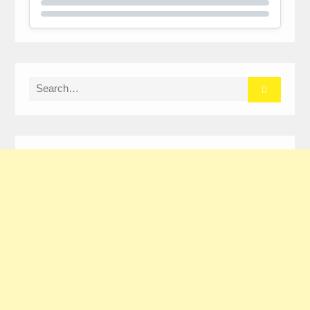
Search
for: