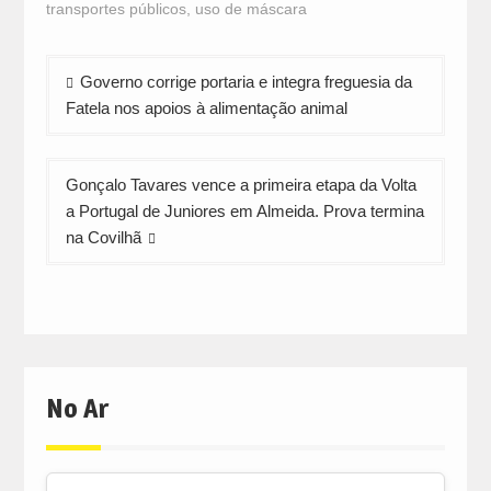
in
in
in
transportes públicos
,
uso de máscara
new
new
new
window)
window)
window)
Navegação
Governo corrige portaria e integra freguesia da
de
Fatela nos apoios à alimentação animal
artigos
Gonçalo Tavares vence a primeira etapa da Volta
a Portugal de Juniores em Almeida. Prova termina
na Covilhã
No Ar