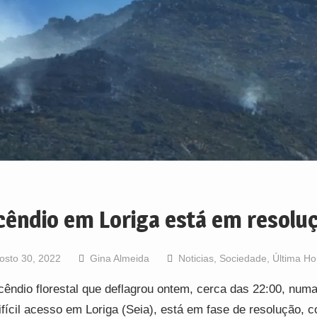
cêndio em Loriga está em resolu
osto 30, 2022
Gina Almeida
Noticias
,
Sociedade
,
Última Ho
cêndio florestal que deflagrou ontem, cerca das 22:00, num
ifícil acesso em Loriga (Seia), está em fase de resolução, c