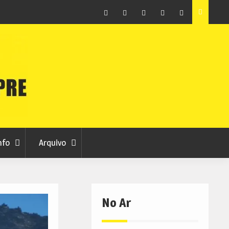
as avança
Centum Cellas entra na fase decisiva das Novas 7
Maravilhas de Portugal
Facebook
Instagram
Twitter
RSS
No
RCC
RCC
Ar
nfo
Arquivo
No Ar