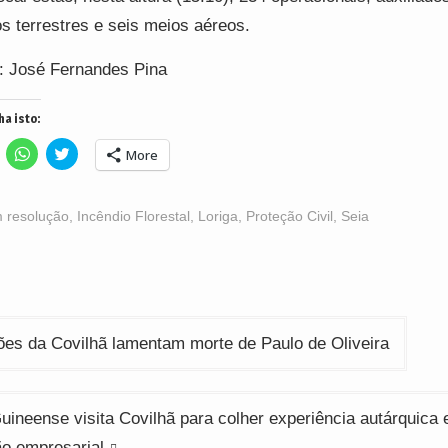
s terrestres e seis meios aéreos.
: José Fernandes Pina
ha isto:
lick
Click
Click
More
o
to
to
hare
share
share
n
on
on
acebook
WhatsApp
Twitter
Opens
(Opens
(Opens
 resolução
,
Incêndio Florestal
,
Loriga
,
Proteção Civil
,
Seia
n
in
in
ew
new
new
indow)
window)
window)
ção
ções da Covilhã lamentam morte de Paulo de Oliveira
uineense visita Covilhã para colher experiência autárquica 
o empresarial