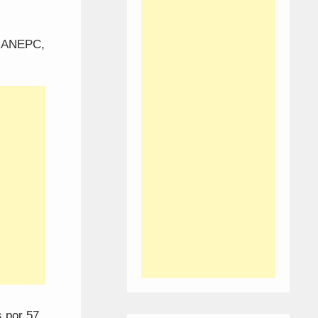
, ANEPC,
s por 57