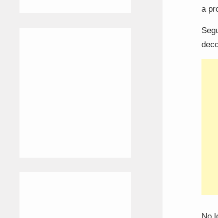
a pr
Segu
deco
No l