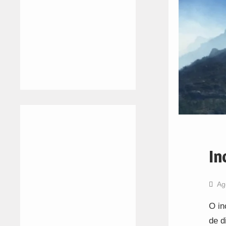
In
Ag
O in
de d