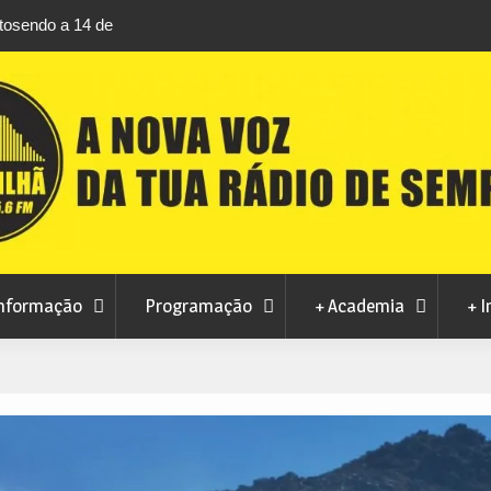
rtosendo a 14 de
Habitação a custos controlados em Manteig
para fase final sem risco de penalizações
nformação
Programação
+ Academia
+ I