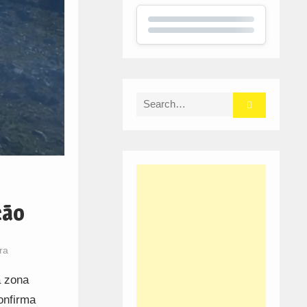
Search
for:
ção
ra
a zona
onfirma