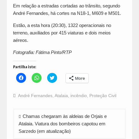
Em relação a estradas cortadas ao trânsito, segundo
André Fernandes, há cortes na N18-1, M609 e M501.
Estão, a esta hora (20:30), 1322 operacionais no
terreno, auxiliados por 415 viaturas e dois meios
aéreos.
Fotografia: Fátima Pinto/RTP
Partilha isto:
Click
Click
Click
More
to
to
to
share
share
share
on
on
on
Facebook
WhatsApp
Twitter
André Fernandes
,
Atalaia
,
incêndio
,
Proteção Civil
(Opens
(Opens
(Opens
in
in
in
new
new
new
window)
window)
window)
Navegação
Chamas chegaram às aldeias de Orjais e
de
Atalaia. Viatura dos bombeiros capotou em
artigos
Sarzedo (em atualização)