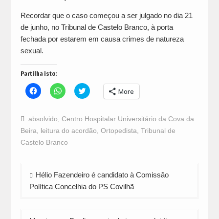
Recordar que o caso começou a ser julgado no dia 21
de junho, no Tribunal de Castelo Branco, à porta
fechada por estarem em causa crimes de natureza
sexual.
Partilha isto:
Click
Click
Click
More
to
to
to
share
share
share
on
on
on
Facebook
WhatsApp
Twitter
absolvido
,
Centro Hospitalar Universitário da Cova da
(Opens
(Opens
(Opens
in
in
in
Beira
,
leitura do acordão
,
Ortopedista
,
Tribunal de
new
new
new
window)
window)
window)
Castelo Branco
Navegação
Hélio Fazendeiro é candidato à Comissão
de
Política Concelhia do PS Covilhã
artigos