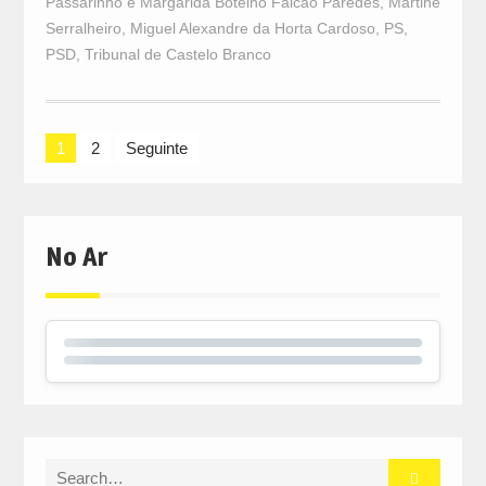
Passarinho e Margarida Botelho Falcão Paredes
,
Martine
Serralheiro
,
Miguel Alexandre da Horta Cardoso
,
PS
,
PSD
,
Tribunal de Castelo Branco
Navegação
1
2
Seguinte
de
artigos
No Ar
Search