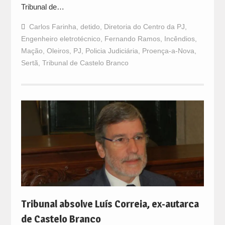
Tribunal de…
Carlos Farinha
,
detido
,
Diretoria do Centro da PJ
,
Engenheiro eletrotécnico
,
Fernando Ramos
,
Incêndios
,
Mação
,
Oleiros
,
PJ
,
Policia Judiciária
,
Proença-a-Nova
,
Sertã
,
Tribunal de Castelo Branco
Tribunal absolve Luís Correia, ex-autarca
de Castelo Branco