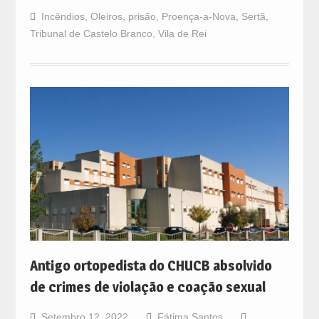
Incêndios
,
Oleiros
,
prisão
,
Proença-a-Nova
,
Sertã
,
Tribunal de Castelo Branco
,
Vila de Rei
Antigo ortopedista do CHUCB absolvido
de crimes de violação e coação sexual
Setembro 12, 2022
Fátima Santos