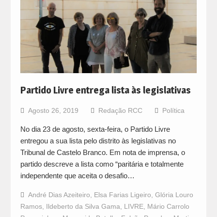
Partido Livre entrega lista às legislativas
Agosto 26, 2019
Redação RCC
Política
No dia 23 de agosto, sexta-feira, o Partido Livre
entregou a sua lista pelo distrito às legislativas no
Tribunal de Castelo Branco. Em nota de imprensa, o
partido descreve a lista como “paritária e totalmente
independente que aceita o desafio…
André Dias Azeiteiro
,
Elsa Farias Ligeiro
,
Glória Louro
Ramos
,
Ildeberto da Silva Gama
,
LIVRE
,
Mário Carrolo