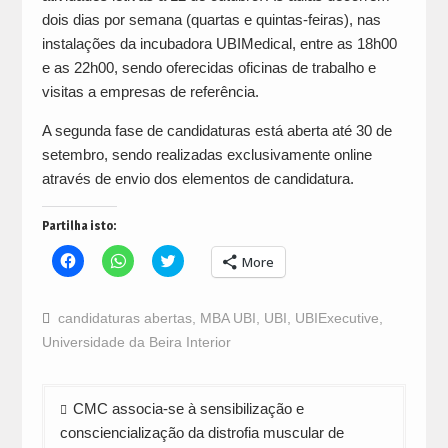
dois dias por semana (quartas e quintas-feiras), nas
instalações da incubadora UBIMedical, entre as 18h00
e as 22h00, sendo oferecidas oficinas de trabalho e
visitas a empresas de referência.
A segunda fase de candidaturas está aberta até 30 de
setembro, sendo realizadas exclusivamente online
através de envio dos elementos de candidatura.
Partilha isto:
Click
Click
Click
More
to
to
to
share
share
share
on
on
on
Facebook
WhatsApp
Twitter
candidaturas abertas
,
MBA UBI
,
UBI
,
UBIExecutive
,
(Opens
(Opens
(Opens
in
in
in
Universidade da Beira Interior
new
new
new
window)
window)
window)
Navegação
CMC associa-se à sensibilização e
de
consciencialização da distrofia muscular de