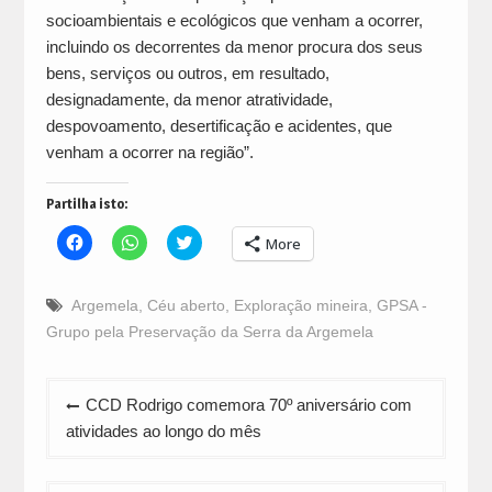
socioambientais e ecológicos que venham a ocorrer,
incluindo os decorrentes da menor procura dos seus
bens, serviços ou outros, em resultado,
designadamente, da menor atratividade,
despovoamento, desertificação e acidentes, que
venham a ocorrer na região”.
Partilha isto:
Click
Click
Click
More
to
to
to
share
share
share
on
on
on
Facebook
WhatsApp
Twitter
Argemela
,
Céu aberto
,
Exploração mineira
,
GPSA -
(Opens
(Opens
(Opens
in
in
in
Grupo pela Preservação da Serra da Argemela
new
new
new
window)
window)
window)
Navegação
CCD Rodrigo comemora 70º aniversário com
de
atividades ao longo do mês
artigos