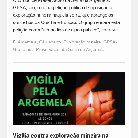
O Grupo de Preservação da Serra da Argemela,
GPSA, lançou uma petição pública de oposição à
exploração mineira naquela serra, que abrange os
concelhos da Covilhã e Fundão. O grupo encara esta
petição como “um pedido de ajuda público”, escreve…
Argemela
,
Céu aberto
,
Exploração mineira
,
GPSA -
Grupo pela Preservação da Serra da Argemela
Vigília contra exploração mineira na