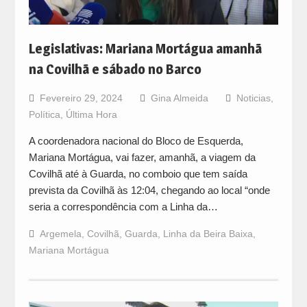
Legislativas: Mariana Mortágua amanhã
na Covilhã e sábado no Barco
Fevereiro 29, 2024
Gina Almeida
Noticias
,
Política
,
Última Hora
A coordenadora nacional do Bloco de Esquerda,
Mariana Mortágua, vai fazer, amanhã, a viagem da
Covilhã até à Guarda, no comboio que tem saída
prevista da Covilhã às 12:04, chegando ao local “onde
seria a correspondência com a Linha da…
Argemela
,
Covilhã
,
Guarda
,
Linha da Beira Baixa
,
Mariana Mortágua