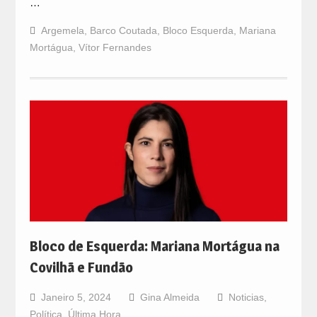
…
Argemela
,
Barco Coutada
,
Bloco Esquerda
,
Mariana
Mortágua
,
Vítor Fernandes
Bloco de Esquerda: Mariana Mortágua na
Covilhã e Fundão
Janeiro 5, 2024
Gina Almeida
Noticias
,
Política
,
Última Hora