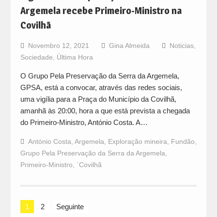
Argemela recebe Primeiro-Ministro na
Covilhã
Novembro 12, 2021
Gina Almeida
Noticias
,
Sociedade
,
Última Hora
O Grupo Pela Preservação da Serra da Argemela,
GPSA, está a convocar, através das redes sociais,
uma vigília para a Praça do Município da Covilhã,
amanhã às 20:00, hora a que está prevista a chegada
do Primeiro-Ministro, António Costa. A…
António Costa
,
Argemela
,
Exploração mineira
,
Fundão
,
Grupo Pela Preservação da Serra da Argemela
,
Primeiro-Ministro
,
´Covilhã
Navegação
1
2
Seguinte