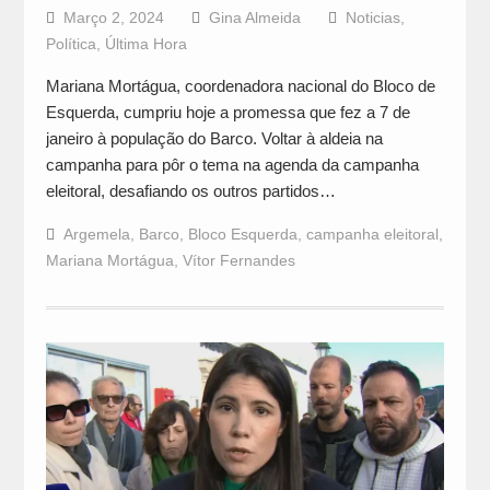
Março 2, 2024
Gina Almeida
Noticias
,
Política
,
Última Hora
Mariana Mortágua, coordenadora nacional do Bloco de
Esquerda, cumpriu hoje a promessa que fez a 7 de
janeiro à população do Barco. Voltar à aldeia na
campanha para pôr o tema na agenda da campanha
eleitoral, desafiando os outros partidos…
Argemela
,
Barco
,
Bloco Esquerda
,
campanha eleitoral
,
Mariana Mortágua
,
Vítor Fernandes