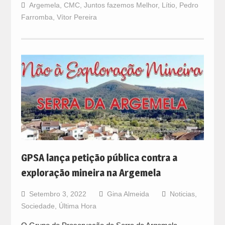
Argemela
,
CMC
,
Juntos fazemos Melhor
,
Lítio
,
Pedro
Farromba
,
Vítor Pereira
GPSA lança petição pública contra a
exploração mineira na Argemela
Setembro 3, 2022
Gina Almeida
Noticias
,
Sociedade
,
Última Hora