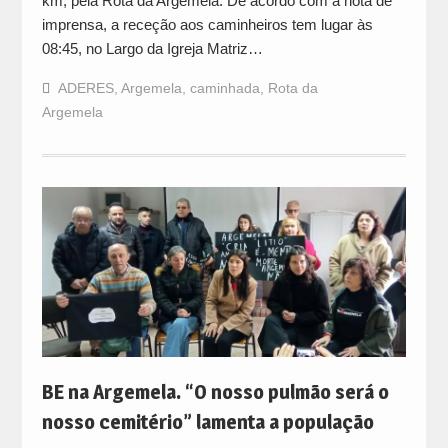
km, pela Rota da Argemela. De acordo com a nota de
imprensa, a receção aos caminheiros tem lugar às
08:45, no Largo da Igreja Matriz…
ADERES
,
Argemela
,
caminhada
,
Rota da
Argemela
BE na Argemela. “O nosso pulmão será o
nosso cemitério” lamenta a população