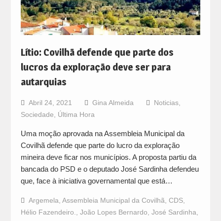
Lítio: Covilhã defende que parte dos
lucros da exploração deve ser para
autarquias
Abril 24, 2021
Gina Almeida
Noticias
,
Sociedade
,
Última Hora
Uma moção aprovada na Assembleia Municipal da
Covilhã defende que parte do lucro da exploração
mineira deve ficar nos municípios. A proposta partiu da
bancada do PSD e o deputado José Sardinha defendeu
que, face à iniciativa governamental que está…
Argemela
,
Assembleia Municipal da Covilhã
,
CDS
,
Hélio Fazendeiro.
,
João Lopes Bernardo
,
José Sardinha
,