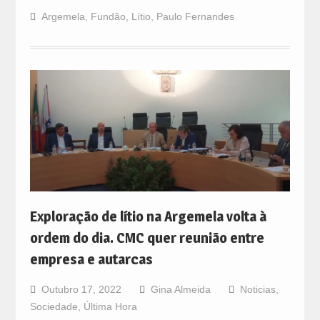
Argemela
,
Fundão
,
Lítio
,
Paulo Fernandes
Exploração de lítio na Argemela volta à
ordem do dia. CMC quer reunião entre
empresa e autarcas
Outubro 17, 2022
Gina Almeida
Noticias
,
Sociedade
,
Última Hora