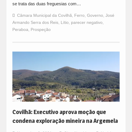
se trata das duas freguesias com…
Câmara Municipal da Covilhã
,
Ferro
,
Governo
,
José
Armando Serra dos Reis
,
Lítio
,
parecer negativo
,
Peraboa
,
Prospeção
Covilhã: Executivo aprova moção que
condena exploração mineira na Argemela