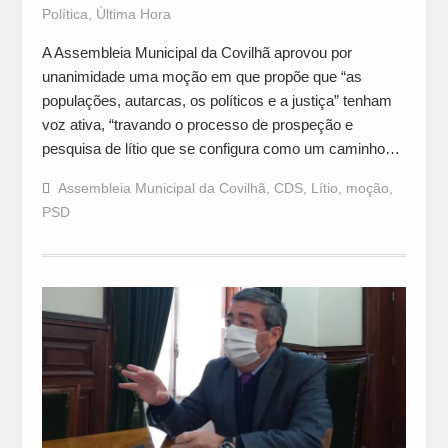
Política
,
Última Hora
A Assembleia Municipal da Covilhã aprovou por
unanimidade uma moção em que propõe que “as
populações, autarcas, os políticos e a justiça” tenham
voz ativa, “travando o processo de prospeção e
pesquisa de lítio que se configura como um caminho…
Assembleia Municipal da Covilhã
,
CDS
,
Lítio
,
moção
,
PSD