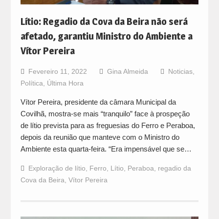
Lítio: Regadio da Cova da Beira não será
afetado, garantiu Ministro do Ambiente a
Vítor Pereira
Fevereiro 11, 2022
Gina Almeida
Noticias
,
Política
,
Última Hora
Vítor Pereira, presidente da câmara Municipal da
Covilhã, mostra-se mais “tranquilo” face à prospeção
de lítio prevista para as freguesias do Ferro e Peraboa,
depois da reunião que manteve com o Ministro do
Ambiente esta quarta-feira. “Era impensável que se…
Exploração de lítio
,
Ferro
,
Lítio
,
Peraboa
,
regadio da
Cova da Beira
,
Vítor Pereira