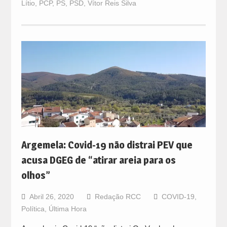
Lítio
,
PCP
,
PS
,
PSD
,
Vítor Reis Silva
Argemela: Covid-19 não distrai PEV que
acusa DGEG de “atirar areia para os
olhos”
Abril 26, 2020
Redação RCC
COVID-19
,
Política
,
Última Hora