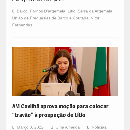
Barco
,
Fornos D'argemela
,
Lítio
,
Serra da Argemela
,
União de Freguesias de Barco e Coutada
,
Vítor
Fernandes
AM Covilhã aprova moção para colocar
“travão” à prospeção de Lítio
Março 3, 2022
Gina Almeida
Noticias
,