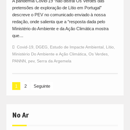
A pandemia Covid-19 “não distrai Os Verdes das
pretensões de exploração de Lítio em Portugal”
descreve o PEV no comunicado enviado à nossa
redação, onde salienta que a “resposta dada pelo
Ministério do Ambiente e da Ação Climática mostra
que…
Covid-19
,
DGEG
,
Estudo de Impacte Ambiental
,
Lítio
,
Ministério Do Ambiente e Ação Climática
,
Os Verdes
,
PANNN
,
pev
,
Serra da Argemela
Navegação
1
2
Seguinte
de
artigos
No Ar