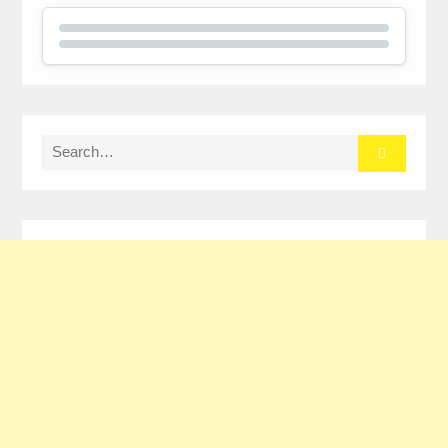
Search
for: