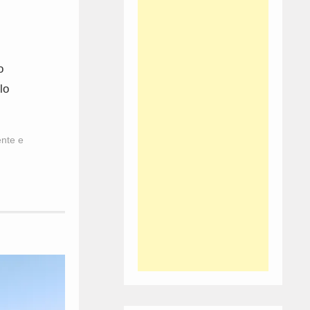
o
lo
ente e