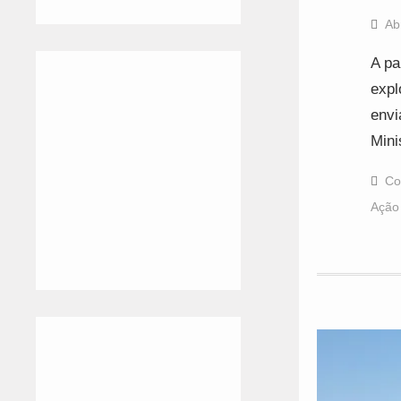
Ab
A pa
expl
envi
Mini
Co
Ação 