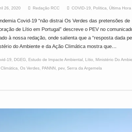
ril 26, 2020
Redação RCC
COVID-19
,
Política
,
Última Hora
ndemia Covid-19 “não distrai Os Verdes das pretensões de
oração de Lítio em Portugal” descreve o PEV no comunicad
ado à nossa redação, onde salienta que a “resposta dada pe
stério do Ambiente e da Ação Climática mostra que…
vid-19
,
DGEG
,
Estudo de Impacte Ambiental
,
Lítio
,
Ministério Do Ambi
Climática
,
Os Verdes
,
PANNN
,
pev
,
Serra da Argemela