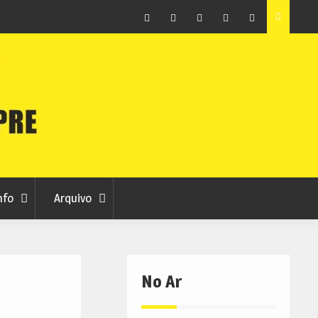
erialização do Arquivo
Ferro recebe XXVI Festival de Folclore
Facebook
Instagram
Twitter
RSS
No
RCC
RCC
Ar
nfo
Arquivo
No Ar