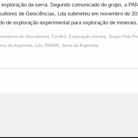
 exploração da serra. Segundo comunicado do grupo, a PA
ultores de Geociências, Lda submeteu em novembro de 2
do de exploração experimental para exploração de minerai
nsultores de Geociências
,
Covilhã
,
Exploração mineira
,
Grupo Pela Pr
erra da Argemela
,
Lda
,
PANNN
,
Serra da Argemela