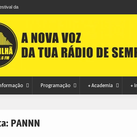
ce prepara futuro após edição que
Covilhã avança com a desmat
visitantes a Penamacor
Municipal
nformação
Programação
+ Academia
+ I
ta:
PANNN