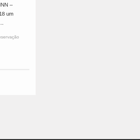
NNN –
018 um
s…
eservação