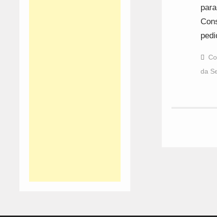
para
Cons
pedi
Co
da S