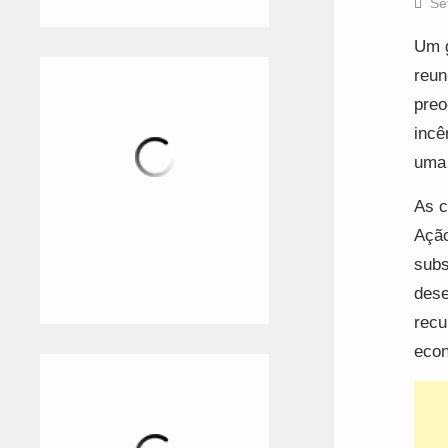
Se
Um g
reun
preo
incê
uma 
As c
Ação
subs
dese
recu
econ