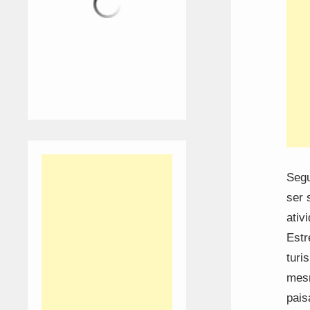
Segu
ser 
ativ
Estr
turi
mesm
pais