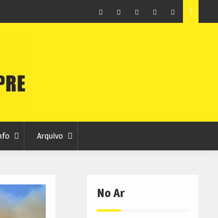
ção que
Covilhã avança com a desmaterialização do Arquivo
Municipal
Facebook
Instagram
Twitter
RSS
No
RCC
RCC
Ar
nfo
Arquivo
No Ar