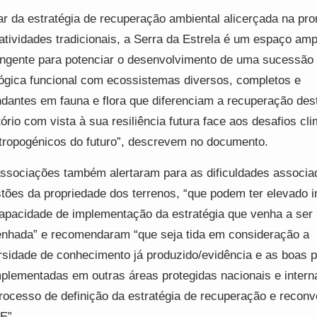
ar da estratégia de recuperação ambiental alicerçada na p
atividades tradicionais, a Serra da Estrela é um espaço amp
ngente para potenciar o desenvolvimento de uma sucessão
ógica funcional com ecossistemas diversos, completos e
dantes em fauna e flora que diferenciam a recuperação des
itório com vista à sua resiliência futura face aos desafios cl
tropogénicos do futuro”, descrevem no documento.
ssociações também alertaram para as dificuldades associa
tões da propriedade dos terrenos, “que podem ter elevado 
apacidade de implementação da estratégia que venha a ser
nhada” e recomendaram “que seja tida em consideração a
rsidade de conhecimento já produzido/evidência e as boas p
mplementadas em outras áreas protegidas nacionais e intern
rocesso de definição da estratégia de recuperação e recon
E”.