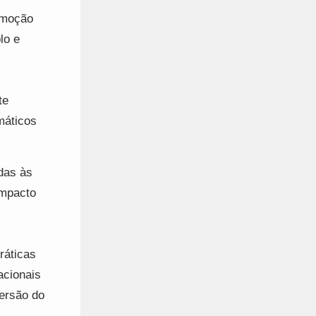
romoção
lo e
te
imáticos
das às
impacto
ráticas
acionais
versão do