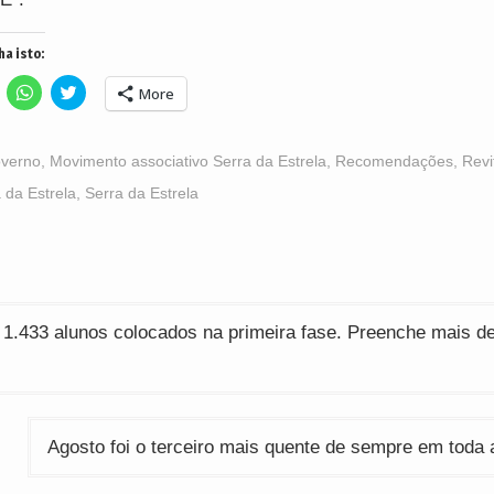
ha isto:
lick
Click
Click
More
o
to
to
hare
share
share
n
on
on
acebook
WhatsApp
Twitter
Opens
(Opens
(Opens
verno
,
Movimento associativo Serra da Estrela
,
Recomendações
,
Revi
n
in
in
ew
new
new
 da Estrela
,
Serra da Estrela
indow)
window)
window)
ção
 1.433 alunos colocados na primeira fase. Preenche mais d
Agosto foi o terceiro mais quente de sempre em toda