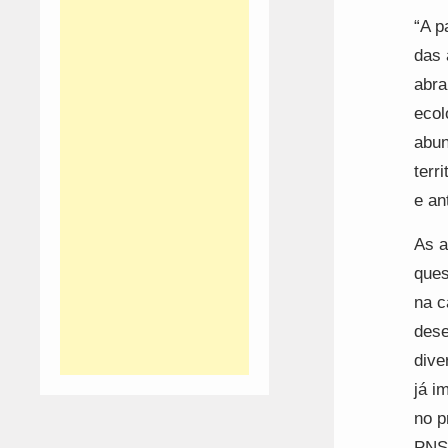
“A p
das 
abra
ecol
abun
terr
e an
As a
ques
na c
dese
dive
já i
no p
PNS