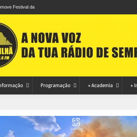
stival da
Feira Terras do Lince prepara futuro após edi
levou milhares de visitantes a Penamacor
nformação
Programação
+ Academia
+ I