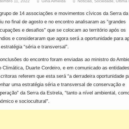
tembro 11, 2022
Gina Almeida
Noticias
,
Sociedade
,
Última
rupo de 14 associações e movimentos cívicos da Serra da 
iu no final de agosto e no encontro analisaram as “grandes
cupações e desafios” que se colocam ao território após os
ndios e consideraram que agora será a oportunidade para ap
estratégia “séria e transversal”.
onclusões do encontro foram enviadas ao ministro do Ambie
 Climática, Duarte Cordeiro, e em comunicado as entidade
critoras referem que esta será “a derradeira oportunidade p
nhar uma estratégia séria e transversal de conservação e
peração” da Serra da Estrela, “tanto a nível ambiental, com
ómico e sociocultural”.