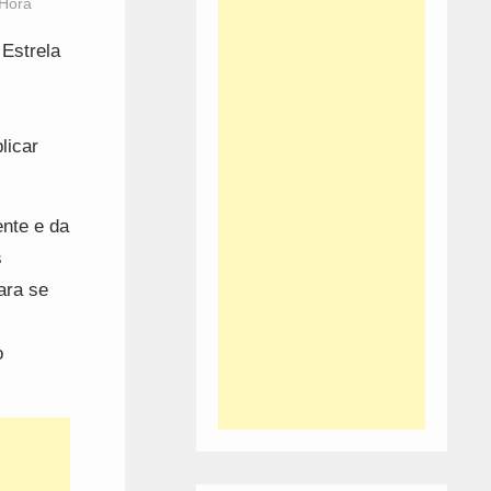
 Hora
Estrela
licar
nte e da
s
ara se
o