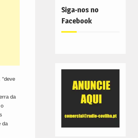
Siga-nos no
Facebook
, “deve
erra da
 o
s
e da