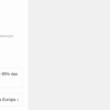
talização
e 95% das
 a Europa