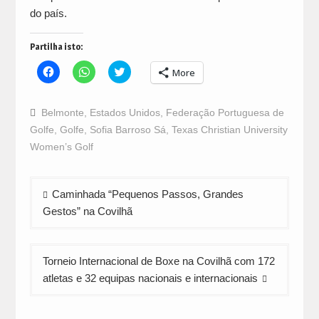
do país.
Partilha isto:
Click
Click
Click
More
to
to
to
share
share
share
on
on
on
Facebook
WhatsApp
Twitter
Belmonte
,
Estados Unidos
,
Federação Portuguesa de
(Opens
(Opens
(Opens
in
in
in
Golfe
,
Golfe
,
Sofia Barroso Sá
,
Texas Christian University
new
new
new
window)
window)
window)
Women’s Golf
Navegação
Caminhada “Pequenos Passos, Grandes
de
Gestos” na Covilhã
artigos
Torneio Internacional de Boxe na Covilhã com 172
atletas e 32 equipas nacionais e internacionais