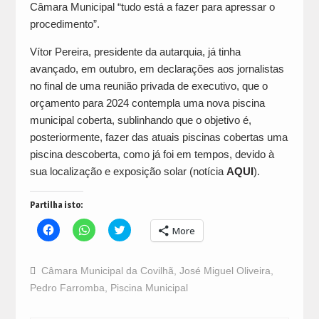
Câmara Municipal “tudo está a fazer para apressar o
procedimento”.
Vítor Pereira, presidente da autarquia, já tinha
avançado, em outubro, em declarações aos jornalistas
no final de uma reunião privada de executivo, que o
orçamento para 2024 contempla uma nova piscina
municipal coberta, sublinhando que o objetivo é,
posteriormente, fazer das atuais piscinas cobertas uma
piscina descoberta, como já foi em tempos, devido à
sua localização e exposição solar (notícia
AQUI
).
Partilha isto:
Click
Click
Click
More
to
to
to
share
share
share
on
on
on
Facebook
WhatsApp
Twitter
Câmara Municipal da Covilhã
,
José Miguel Oliveira
,
(Opens
(Opens
(Opens
in
in
in
Pedro Farromba
,
Piscina Municipal
new
new
new
window)
window)
window)