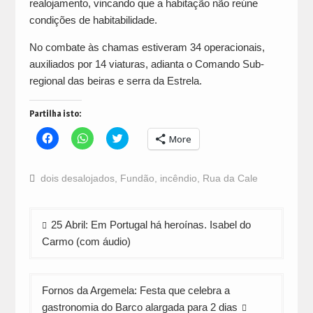
realojamento, vincando que a habitação não reúne
condições de habitabilidade.
No combate às chamas estiveram 34 operacionais,
auxiliados por 14 viaturas, adianta o Comando Sub-
regional das beiras e serra da Estrela.
Partilha isto:
Click
Click
Click
More
to
to
to
share
share
share
on
on
on
Facebook
WhatsApp
Twitter
dois desalojados
,
Fundão
,
incêndio
,
Rua da Cale
(Opens
(Opens
(Opens
in
in
in
new
new
new
window)
window)
window)
Navegação
25 Abril: Em Portugal há heroínas. Isabel do
de
Carmo (com áudio)
artigos
Fornos da Argemela: Festa que celebra a
gastronomia do Barco alargada para 2 dias