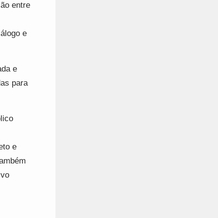
ão entre
iálogo e
ada e
das para
lico
eto e
 também
ivo