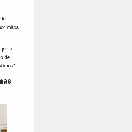
 de
 por mãos
 que a
to de
stimos”.
mas