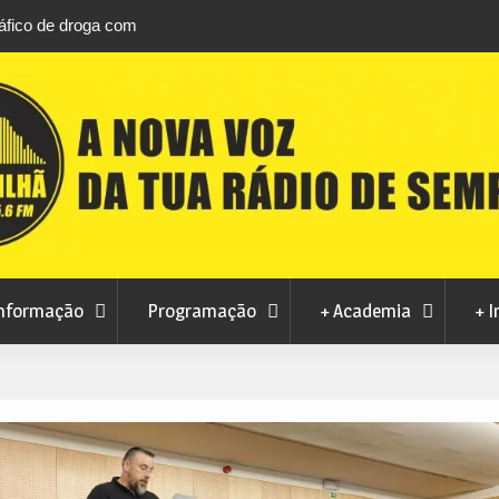
áfico de droga com
Unhais da Serra estreia Sound Sessions na p
fluvial este fim de semana
nformação
Programação
+ Academia
+ I