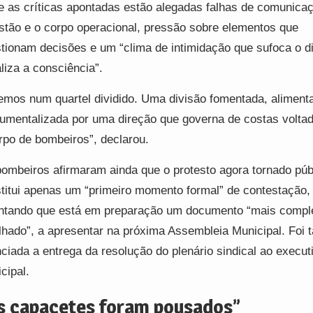
e as críticas apontadas estão alegadas falhas de comunicaç
stão e o corpo operacional, pressão sobre elementos que
tionam decisões e um “clima de intimidação que sufoca o d
liza a consciência”.
emos num quartel dividido. Uma divisão fomentada, aliment
rumentalizada por uma direção que governa de costas volta
rpo de bombeiros”, declarou.
ombeiros afirmaram ainda que o protesto agora tornado púb
titui apenas um “primeiro momento formal” de contestação,
ntando que está em preparação um documento “mais compl
lhado”, a apresentar na próxima Assembleia Municipal. Foi
ciada a entrega da resolução do plenário sindical ao execut
cipal.
s capacetes foram pousados”