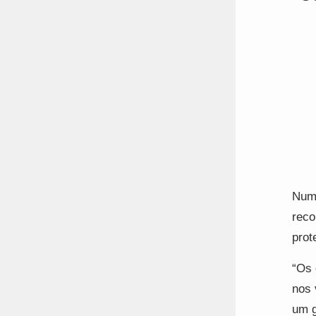
Num 
reco
prot
“Os 
nos 
um g