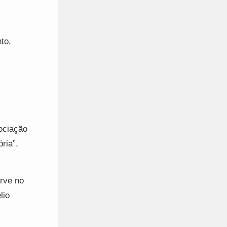
to,
ociação
ria”,
erve no
lio