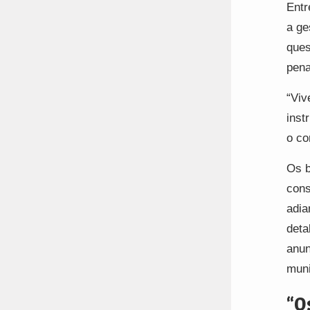
Entr
a ge
ques
pena
“Viv
inst
o co
Os b
cons
adia
deta
anun
muni
“O