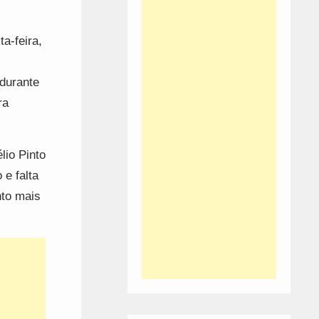
a-feira,
durante
ra
lio Pinto
 e falta
nto mais