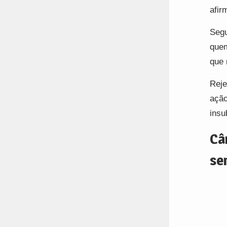
afir
Segu
quem
que 
Reje
ação
insu
Câ
se