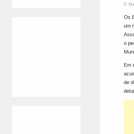
Ma
Os B
um m
Asso
o pe
Muni
Em r
acus
de d
deta