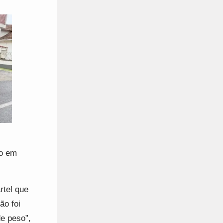
ão em
tel que
ão foi
de peso”,