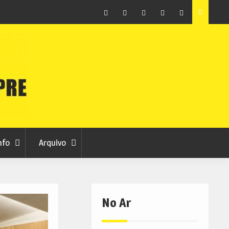
raia
Município de Belmonte alerta para tentativa de fraude
em nome da autarquia
Facebook
Instagram
Twitter
RSS
No
RCC
RCC
Ar
nfo
Arquivo
No Ar