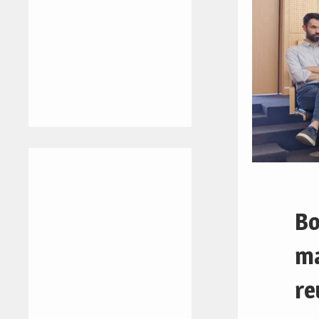
Bo
ma
re