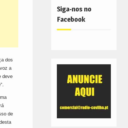
Siga-nos no
Facebook
ça dos
 voz a
e deve
”.
uma
rá
sso de
desta