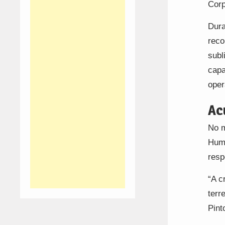
Corp
Dura
reco
subl
capa
oper
Ac
No m
Huma
resp
“A c
terr
Pint