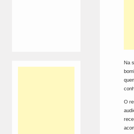
Na s
bomb
quem
conh
O re
audi
rece
acom