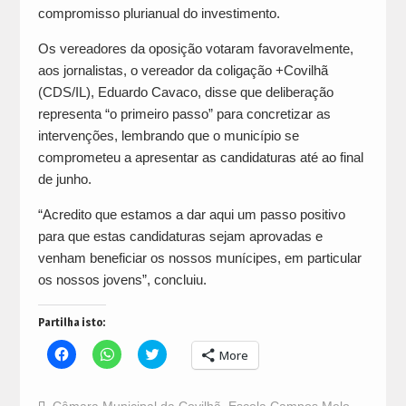
compromisso plurianual do investimento.
Os vereadores da oposição votaram favoravelmente,
aos jornalistas, o vereador da coligação +Covilhã
(CDS/IL), Eduardo Cavaco, disse que deliberação
representa “o primeiro passo” para concretizar as
intervenções, lembrando que o município se
comprometeu a apresentar as candidaturas até ao final
de junho.
“Acredito que estamos a dar aqui um passo positivo
para que estas candidaturas sejam aprovadas e
venham beneficiar os nossos munícipes, em particular
os nossos jovens”, concluiu.
Partilha isto:
Click
Click
Click
More
to
to
to
share
share
share
on
on
on
Facebook
WhatsApp
Twitter