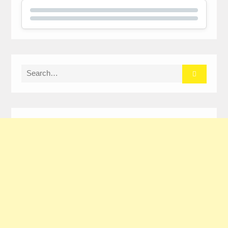
Search
for: