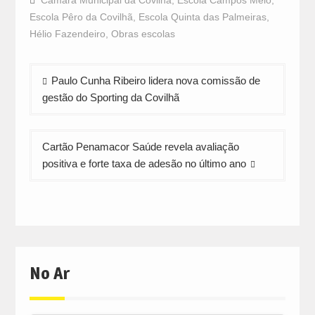
Câmara Municipal da Covilhã
,
Escola Campos Melo
,
(Opens
(Opens
(Opens
in
in
in
Escola Pêro da Covilhã
,
Escola Quinta das Palmeiras
,
new
new
new
window)
window)
window)
Hélio Fazendeiro
,
Obras escolas
Navegação
Paulo Cunha Ribeiro lidera nova comissão de
de
gestão do Sporting da Covilhã
artigos
Cartão Penamacor Saúde revela avaliação
positiva e forte taxa de adesão no último ano
No Ar