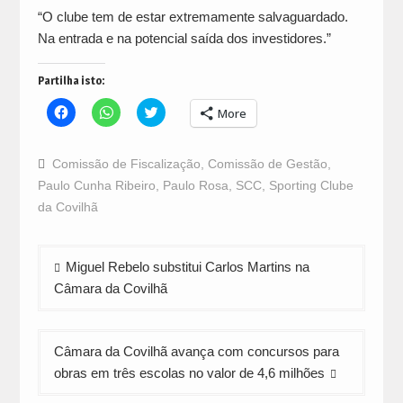
“O clube tem de estar extremamente salvaguardado.
Na entrada e na potencial saída dos investidores.”
Partilha isto:
Click
Click
Click
More
to
to
to
share
share
share
on
on
on
Facebook
WhatsApp
Twitter
Comissão de Fiscalização
,
Comissão de Gestão
,
(Opens
(Opens
(Opens
in
in
in
Paulo Cunha Ribeiro
,
Paulo Rosa
,
SCC
,
Sporting Clube
new
new
new
window)
window)
window)
da Covilhã
Navegação
Miguel Rebelo substitui Carlos Martins na
de
Câmara da Covilhã
artigos
Câmara da Covilhã avança com concursos para
obras em três escolas no valor de 4,6 milhões