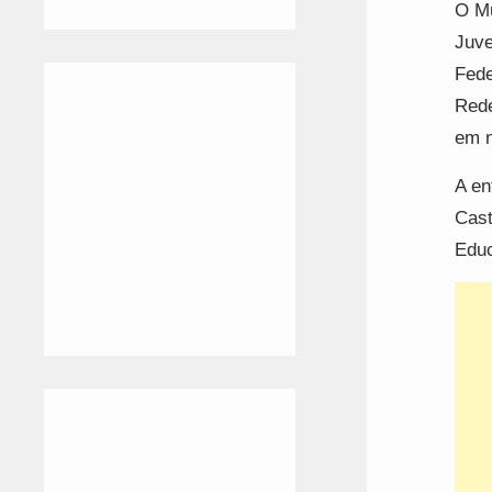
O Mu
Juve
Fede
Rede
em n
A en
Cast
Educ