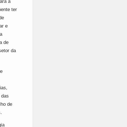
ara a
ente ter
de
ar e
da
a de
setor da
 e
ias,
o das
lho de
.
gia