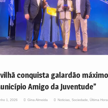
vilhã conquista galardão máximo
unicípio Amigo da Juventude”
nho 1, 2026
Gina Almeida
Noticias
,
Sociedade
,
Última Hora