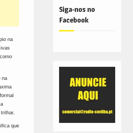
Siga-nos no
Facebook
pio na
sivas
ã como
o na
máxima
formal
 a
rilhar.
ifica que