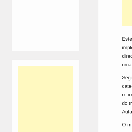
Este
impl
dire
uma 
Segu
cate
repr
do t
Auta
O mu