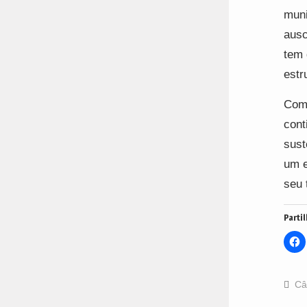
muni
ausc
tem 
estr
Com 
cont
sust
um e
seu 
Partil
C
t
s
o
F
(
Câ
i
n