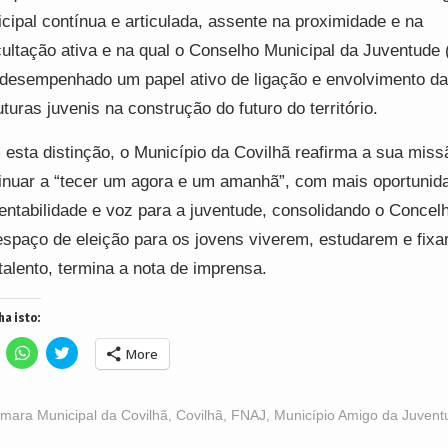
cipal contínua e articulada, assente na proximidade e na
ultação ativa e na qual o Conselho Municipal da Juventude
desempenhado um papel ativo de ligação e envolvimento d
uturas juvenis na construção do futuro do território.
esta distinção, o Município da Covilhã reafirma a sua miss
inuar a “tecer um agora e um amanhã”, com mais oportunid
entabilidade e voz para a juventude, consolidando o Conce
spaço de eleição para os jovens viverem, estudarem e fixa
talento, termina a nota de imprensa.
ha isto:
lick
Click
Click
More
o
to
to
hare
share
share
n
on
on
acebook
WhatsApp
Twitter
Opens
(Opens
(Opens
mara Municipal da Covilhã
,
Covilhã
,
FNAJ
,
Município Amigo da Juvent
n
in
in
ew
new
new