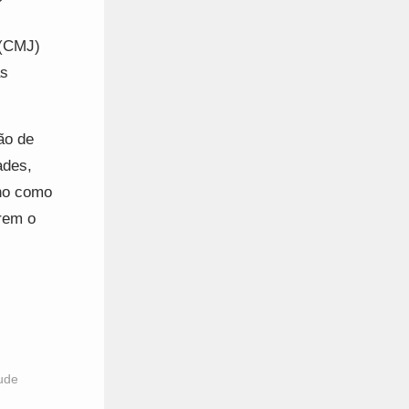
 (CMJ)
as
ão de
ades,
lho como
rem o
ude