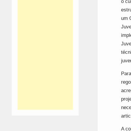
o cu
estr
um C
Juve
impl
Juve
técn
juve
Para
rego
acre
proj
nece
arti
A co