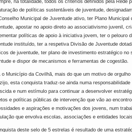
mpre, na totalidade, todos os critérios definidos pela Rede p
uturação de políticas sustentáveis de juventude, designadam
onselho Municipal de Juventude ativo, ter Plano Municipal 
ntude, apostar no apoio direto ao associativismo juvenil, cri
ementar políticas de apoio à iniciativa jovem, ter o pelouro 
ntude instituído, ter a respetiva Divisão de Juventude dotad
icos de juventude, ter plano de investimento estratégico no 
ntude e dispor de mecanismos e ferramentas de cogestão.
 o Município da Covilhã, mais do que um motivo de orgulho
zijo, esta conquista traduz-se ainda numa responsabilidade
scida e num estímulo para continuar a desenvolver estratég
etos e políticas públicas de intervenção que vão ao encontr
ssidades e aspirações e motivações dos jovens, num traba
culação que envolva escolas, associações e entidades locais
nquista deste selo de 5 estrelas é resultado de uma estraté