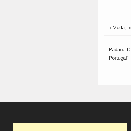
w
Navega
Moda, in
de
artigos
Padaria D
Portugal”