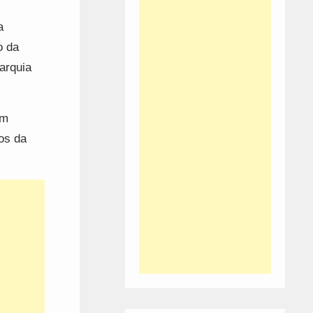
a
o da
arquia
em
os da