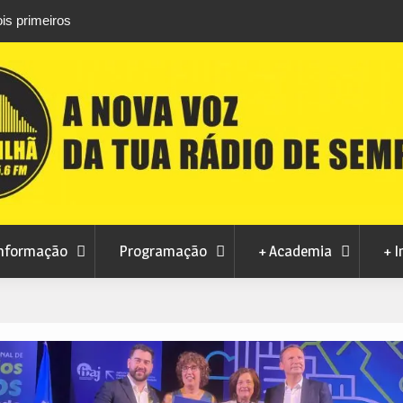
is primeiros
Atletas do Clube de Desportos de Combate 
conquistam três títulos europeus de Brazilian 
nformação
Programação
+ Academia
+ I