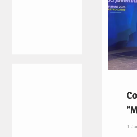
Co
“M
Ju