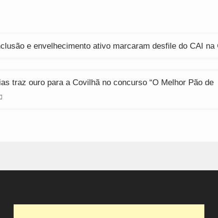
indow)
window)
window)
ção
clusão e envelhecimento ativo marcaram desfile do CAI na 
ias traz ouro para a Covilhã no concurso “O Melhor Pão de