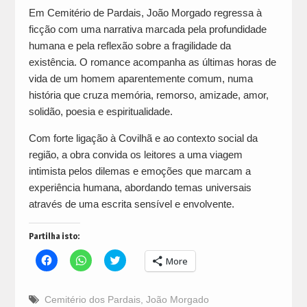
Em Cemitério de Pardais, João Morgado regressa à
ficção com uma narrativa marcada pela profundidade
humana e pela reflexão sobre a fragilidade da
existência. O romance acompanha as últimas horas de
vida de um homem aparentemente comum, numa
história que cruza memória, remorso, amizade, amor,
solidão, poesia e espiritualidade.
Com forte ligação à Covilhã e ao contexto social da
região, a obra convida os leitores a uma viagem
intimista pelos dilemas e emoções que marcam a
experiência humana, abordando temas universais
através de uma escrita sensível e envolvente.
Partilha isto:
Click
Click
Click
More
to
to
to
share
share
share
on
on
on
Facebook
WhatsApp
Twitter
Cemitério dos Pardais
,
João Morgado
(Opens
(Opens
(Opens