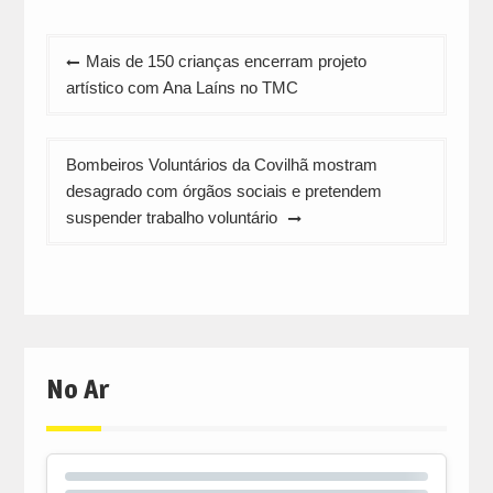
in
in
in
new
new
new
window)
window)
window)
Navegação
Mais de 150 crianças encerram projeto
de
artístico com Ana Laíns no TMC
artigos
Bombeiros Voluntários da Covilhã mostram
desagrado com órgãos sociais e pretendem
suspender trabalho voluntário
No Ar