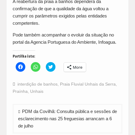
A reabertura da praia a banhos dependerá da
confirmação de que a qualidade da água voltou a
cumprir os parâmetros exigidos pelas entidades
competentes.
Pode também acompanhar o evoluir da situação no
portal da Agencia Portuguesa do Ambiente, Infoagua.
Partilha isto:
Click
Click
Click
More
to
to
to
share
share
share
on
on
on
Facebook
WhatsApp
Twitter
interdição de banhos
,
Praia Fluvial Unhais da Serra
,
(Opens
(Opens
(Opens
in
in
in
Praínha
,
Unhais
new
new
new
window)
window)
window)
Navegação
PDM da Covilhã: Consulta pública e sessões de
de
esclarecimento nas 25 freguesias arrancam a 6
artigos
de julho