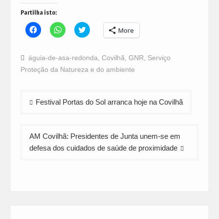
Partilha isto:
Click
Click
Click
More
to
to
to
share
share
share
on
on
on
Facebook
WhatsApp
Twitter
águia-de-asa-redonda
,
Covilhã
,
GNR
,
Serviço
(Opens
(Opens
(Opens
in
in
in
Proteção da Natureza e do ambiente
new
new
new
window)
window)
window)
Navegação
Festival Portas do Sol arranca hoje na Covilhã
de
artigos
AM Covilhã: Presidentes de Junta unem-se em
defesa dos cuidados de saúde de proximidade