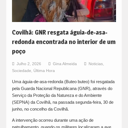
Covilhã: GNR resgata águia-de-asa-
redonda encontrada no interior de um
poço
Julho 2, 2026
Gina Almeida
Noticias
,
Sociedade
,
Última Hora
Uma águia-de-asa-redonda (Buteo buteo) foi resgatada
pela Guarda Nacional Republicana (GNR), através do
Serviço da Proteção da Natureza e do Ambiente
(SEPNA) da Covilhã, na passada segunda-feira, 30 de
junho, no concelho da Covilhã.
A intervenção ocorreu durante uma ação de
patrulhamento, quando os militares localizaram a ave